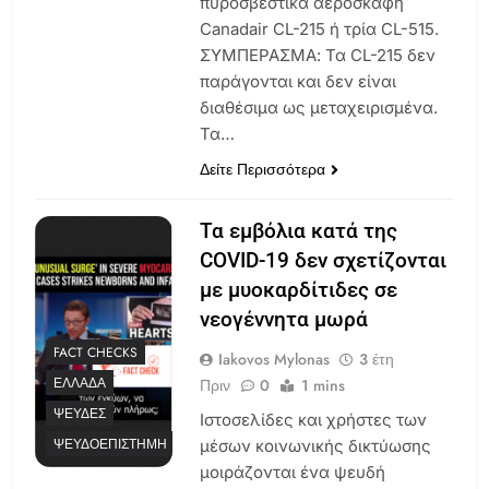
πυροσβεστικά αεροσκάφη
Canadair CL-215 ή τρία CL-515.
ΣΥΜΠΕΡΑΣΜΑ: Τα CL-215 δεν
παράγονται και δεν είναι
διαθέσιμα ως μεταχειρισμένα.
Τα…
Δείτε Περισσότερα
Τα εμβόλια κατά της
COVID-19 δεν σχετίζονται
με μυοκαρδίτιδες σε
νεογέννητα μωρά
FACT CHECKS
Iakovos Mylonas
3 έτη
ΕΛΛΆΔΑ
Πριν
0
1 mins
ΨΕΥΔΈΣ
Ιστοσελίδες και χρήστες των
ΨΕΥΔΟΕΠΙΣΤΉΜΗ
μέσων κοινωνικής δικτύωσης
μοιράζονται ένα ψευδή