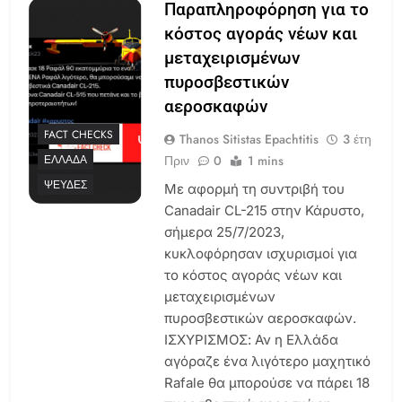
Παραπληροφόρηση για το
κόστος αγοράς νέων και
μεταχειρισμένων
πυροσβεστικών
αεροσκαφών
FACT CHECKS
Thanos Sitistas Epachtitis
3 έτη
Πριν
0
1 mins
ΕΛΛΆΔΑ
ΨΕΥΔΈΣ
Με αφορμή τη συντριβή του
Canadair CL-215 στην Κάρυστο,
σήμερα 25/7/2023,
κυκλοφόρησαν ισχυρισμοί για
το κόστος αγοράς νέων και
μεταχειρισμένων
πυροσβεστικών αεροσκαφών.
ΙΣΧΥΡΙΣΜΟΣ: Αν η Ελλάδα
αγόραζε ένα λιγότερο μαχητικό
Rafale θα μπορούσε να πάρει 18