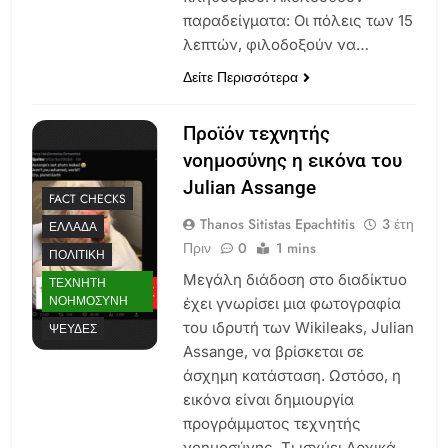
παραδείγματα: Οι πόλεις των 15
λεπτών, φιλοδοξούν να…
Δείτε Περισσότερα
Προϊόν τεχνητής
νοημοσύνης η εικόνα του
Julian Assange
FACT CHECKS
Thanos Sitistas Epachtitis
3 έτη
ΕΛΛΆΔΑ
Πριν
0
1 mins
ΠΟΛΙΤΙΚΉ
Μεγάλη διάδοση στο διαδίκτυο
ΤΕΧΝΗΤΉ
ΝΟΗΜΟΣΎΝΗ
έχει γνωρίσει μια φωτογραφία
του ιδρυτή των Wikileaks, Julian
ΨΕΥΔΈΣ
Assange, να βρίσκεται σε
άσχημη κατάσταση. Ωστόσο, η
εικόνα είναι δημιουργία
προγράμματος τεχνητής
νοημοσύνης. Τι ισχύει Αρχικά,