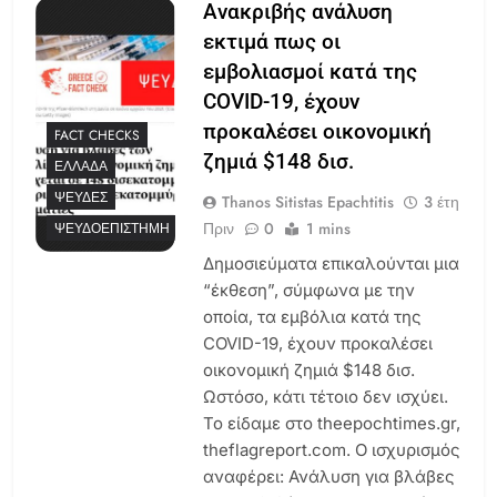
Ανακριβής ανάλυση
εκτιμά πως οι
εμβολιασμοί κατά της
COVID-19, έχουν
προκαλέσει οικονομική
FACT CHECKS
ζημιά $148 δισ.
ΕΛΛΆΔΑ
ΨΕΥΔΈΣ
Thanos Sitistas Epachtitis
3 έτη
Πριν
0
1 mins
ΨΕΥΔΟΕΠΙΣΤΉΜΗ
Δημοσιεύματα επικαλούνται μια
“έκθεση”, σύμφωνα με την
οποία, τα εμβόλια κατά της
COVID-19, έχουν προκαλέσει
οικονομική ζημιά $148 δισ.
Ωστόσο, κάτι τέτοιο δεν ισχύει.
Το είδαμε στο theepochtimes.gr,
theflagreport.com. Ο ισχυρισμός
αναφέρει: Ανάλυση για βλάβες