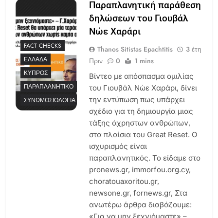
Παραπλανητική παράθεση
δηλώσεων του Γιουβάλ
Νώε Χαράρι
FACT CHECKS
Thanos Sitistas Epachtitis
3 έτη
ΕΛΛΆΔΑ
Πριν
0
1 mins
ΚΎΠΡΟΣ
Βίντεο με απόσπασμα ομιλίας
ΠΑΡΑΠΛΑΝΗΤΙΚΌ
του Γιουβάλ Νώε Χαράρι, δίνει
την εντύπωση πως υπάρχει
ΣΥΝΩΜΟΣΙΟΛΟΓΊΑ
σχέδιο για τη δημιουργία μιας
τάξης άχρηστων ανθρώπων,
στα πλαίσια του Great Reset. Ο
ισχυρισμός είναι
παραπλανητικός. Το είδαμε στο
pronews.gr, immorfou.org.cy,
choratouaxoritou.gr,
newsone.gr, fornews.gr, Στα
ανωτέρω άρθρα διαβάζουμε:
«Για να μην ξεχνιόμαστε» –