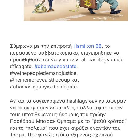
Σύμφωνα με την επιτροπή
Hamilton 68
, το
περασμένο σαββατοκύριακο, επιχειρήθηκε να
προωθηθούν και να γίνουν viral, hashtags όπως
#fisagate,
#obamadeepstate
,
#wethepeopledemandjustice,
#thememorevealsthecoup και
#obamaslegacyisobamagate.
Αν και τα συγκεκριμένα hashtags δεν κατάφεραν
να αποκομίσουν δημοφιλία, πολλά αφορούσαν
τους υποτιθέμενους δεσμούς του πρώην
Προέδρου Μπαράκ Ομπάμα με το “βαθύ κράτος”
και το “πόλεμο” που έχει κηρύξει εναντίον του
Τραμπ. Προφανώς η ύπαρξη ενός σχετικού