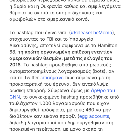
η Συρία και η Ουκρανία καθώς και αμφιλεγόμενα
θέματα με σκοπό τη σπορά διχόνοιας και
αμφιβολιών στο αμερικανικό κοινό.
Το hashtag που έγινε viral (
#ReleaseTheMemo
),
στοχεύοντας το FBI και το Υπουργείο
Δικαιοσύνης, αποτελεί σύμφωνα με το Hamilton
68,
τη πρώτη οργανωμένη επίθεση εναντίον
αμερικανικών θεσμών, μετά τις εκλογές του
2016
. Το hashtag προωθήθηκε από ρωσικούς
αυτοματοποιημένους λογαριασμούς (bots), αν
και το Twitter
επισήμανε
πως σύμφωνα με τη
προκαταρκτική του έρευνα, δεν ανακάλυψε
ρωσική επιρροή. Σύμφωνα όμως με
άρθρο του
CNN
, το συγκεκριμένο hashtag προωθήθηκε από
τουλάχιστον 1.000 λογαριασμούς που είχαν
δημιουργηθεί πρόσφατα, με τους 460 να μην
διαθέτουν καν εικόνα προφίλ (
egg accounts
,
δηλαδή λογαριασμοί που δημιουργήθηκαν στη
προκειμένη περίπτωση, με μόνο σκοπό τη