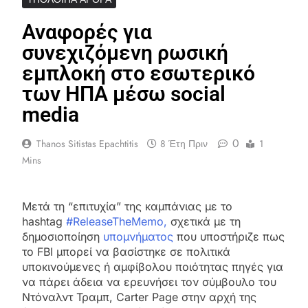
Αναφορές για
συνεχιζόμενη ρωσική
εμπλοκή στο εσωτερικό
των ΗΠΑ μέσω social
media
0
Thanos Sitistas Epachtitis
8 Έτη Πριν
1
Mins
Μετά τη “επιτυχία” της καμπάνιας με το
hashtag
#ReleaseTheMemo,
σχετικά με τη
δημοσιοποίηση
υπομνήματος
που υποστήριζε πως
το FBI μπορεί να βασίστηκε σε πολιτικά
υποκινούμενες ή αμφίβολου ποιότητας πηγές για
να πάρει άδεια να ερευνήσει τον σύμβουλο του
Ντόναλντ Τραμπ, Carter Page στην αρχή της