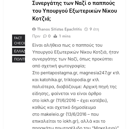
Συνεργάτης των Ναζί ο παππούς
του Υπουργού Εξωτερικών Νίκου
Κοτζιά;
Thanos Sitistas Epachtitis
9 έτη
Πριν
0
1 mins
FACT
CHECKS
Είναι αλήθεια πως ο παππούς του
ΕΛΛΆΔΑ
Υπουργού Εξωτερικών Νίκου Κοτζιά, ήταν
συνεργάτης των Ναζί, όπως προκύπτει
ΠΟΛΙΤΙΚΉ
από σχετική φωτογραφία;
Στο pentapostagma.gr, magnesia247.gr κτλ
και katohika.gr, triklopodia.gr κτλ
παλιότερα, διαβάζουμε: Αρχική πηγή της
είδησης, φαίνεται να είναι άρθρο
στο iokh.gr (11/6/2016 – έχει κατέβει),
καθώς και σχετικό δημοσίευμα
στο makeleio.gr (13/6/2016 – που
επικαλείται το iokh.gr), αλλά και το
παρακάτω πρωτοσέλιδο του “Μακελειού”,