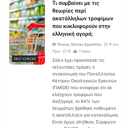
Τι συμβαίνει με τις
θεωρίες περί
ακατάλληλων τροφίμων
που κυκλοφορούν στην
ελληνική αγορά;
Thanos Sitistas Epachtitis
9 έτη
Πριν
0
1 mins
FACT CHECKS
Σάλο έχει προκαλέσει τις
τελευταίες ημέρες η
ανακοίνωση του Πανελληνίου
Κέντρου Οικολογικών Ερευνών
(ΠΑΚΟΕ) που αναφέρει ότι σε
ελέγχουν τροφίμων που
διεξήγαγε, το 64% των
δειγμάτων βρέθηκε νοθευμένο
ή ακατάλληλο για κατανάλωση.
Είναι όμως αλήθεια; Σύμφωνα