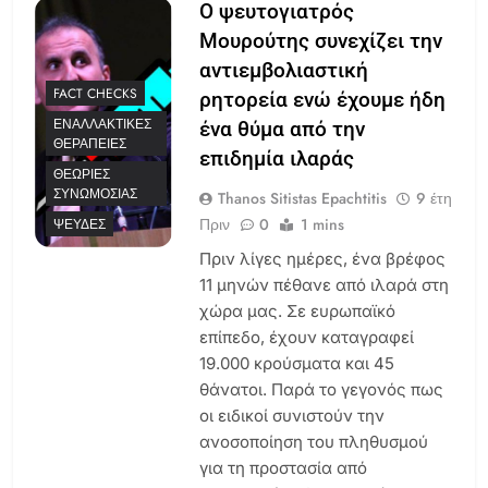
Ο ψευτογιατρός
Μουρούτης συνεχίζει την
αντιεμβολιαστική
FACT CHECKS
ρητορεία ενώ έχουμε ήδη
ΕΝΑΛΛΑΚΤΙΚΈΣ
ένα θύμα από την
ΘΕΡΑΠΕΊΕΣ
επιδημία ιλαράς
ΘΕΩΡΊΕΣ
ΣΥΝΩΜΟΣΊΑΣ
Thanos Sitistas Epachtitis
9 έτη
Πριν
0
1 mins
ΨΕΥΔΈΣ
Πριν λίγες ημέρες, ένα βρέφος
11 μηνών πέθανε από ιλαρά στη
χώρα μας. Σε ευρωπαϊκό
επίπεδο, έχουν καταγραφεί
19.000 κρούσματα και 45
θάνατοι. Παρά το γεγονός πως
οι ειδικοί συνιστούν την
ανοσοποίηση του πληθυσμού
για τη προστασία από