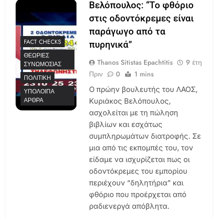
Βελόπουλος: “Το φθόριο
στις οδοντόκρεμες είναι
παράγωγο από τα
FACT CHECKS
πυρηνικά”
ΘΕΩΡΊΕΣ
Thanos Sitistas Epachtitis
9 έτη
ΣΥΝΩΜΟΣΊΑΣ
Πριν
0
1 mins
ΠΟΛΙΤΙΚΉ
Ο πρώην βουλευτής του ΛΑΟΣ,
ΥΠΌΛΟΙΠΑ
ΆΡΘΡΑ
Κυριάκος Βελόπουλος,
ασχολείται με τη πώληση
βιβλίων και εσχάτως
συμπληρωμάτων διατροφής. Σε
μια από τις εκπομπές του, τον
είδαμε να ισχυρίζεται πως οι
οδοντόκρεμες του εμπορίου
περιέχουν “δηλητήρια” και
φθόριο που προέρχεται από
ραδιενεργά απόβλητα.