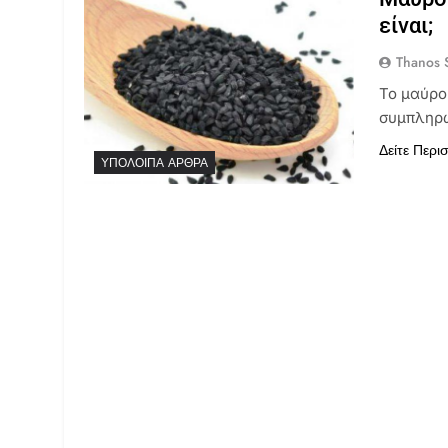
είναι;
Thanos S
Το μαύρο 
συμπληρω
Δείτε Περι
ΥΠΌΛΟΙΠΑ ΆΡΘΡΑ