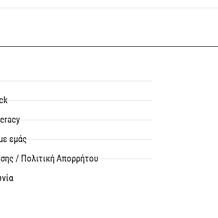
ck
teracy
με εμάς
σης / Πολιτική Απορρήτου
ωνία