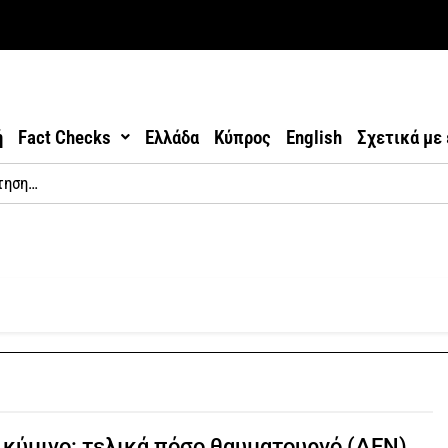
ή
Fact Checks
Ελλάδα
Κύπρος
English
Σχετικά με
κύμινο: τελικά πόσο θαυματουργό (ΔΕΝ)