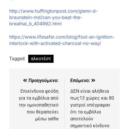
http://www.huffingtonpost.com/glenn-d-
braunstein-md/can-you-beat-the-
breathal_b_404992.html
https://www.lifesafer.com/blog/fool-an-ignition-
interlock-with-activated-charcoal-no-way/
Tagged:
αλκοτέστ
Προηγούμενο:
Επόμενο:
Επικίνδυνα ψεύδη
ΔΕΝ είναι αλήθεια
για τα εμβόλια από
πως13 χώρες και 80
την ομοιοπαθητικό
γιατροί υπέγραψαν
που θεραπεύει
ότι τα εμβόλια
μέσω selfie
αποτελούν
σημαντικό κίνδυνο