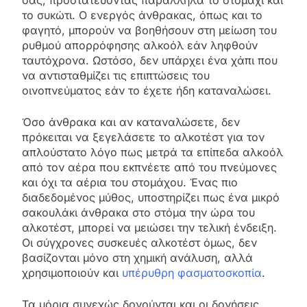
σας, προστατεύοντας παράλληλα το στομάχι και
το συκώτι. Ο ενεργός άνθρακας, όπως και το
φαγητό, μπορούν να βοηθήσουν στη μείωση του
ρυθμού απορρόφησης αλκοόλ εάν ληφθούν
ταυτόχρονα. Ωστόσο, δεν υπάρχει ένα χάπι που
να αντισταθμίζει τις επιπτώσεις του
οινοπνεύματος εάν το έχετε ήδη καταναλώσει.
Όσο άνθρακα και αν καταναλώσετε, δεν
πρόκειται να ξεγελάσετε το αλκοτέστ για τον
απλούστατο λόγο πως μετρά τα επίπεδα αλκοόλ
από τον αέρα που εκπνέετε από του πνεύμονες
και όχι τα αέρια του στομάχου. Ένας πιο
διαδεδομένος μύθος, υποστηρίζει πως ένα μικρό
σακουλάκι άνθρακα στο στόμα την ώρα του
αλκοτέστ, μπορεί να μειώσει την τελική ένδειξη.
Οι σύγχρονες συσκευές αλκοτέστ όμως, δεν
βασίζονται μόνο στη χημική ανάλυση, αλλά
χρησιμοποιούν και
υπέρυθρη φασματοσκοπία
.
Τα μόρια συνεχώς δονούνται και οι δονήσεις