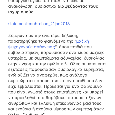
υπουργείο υγεία του Τσαντ να εκδώσει
ανακοίνωση, ουσιαστικά
διαψεύδοντας τους
ισχυρισμούς
.
statement-moh-chad_21jan2013
Σύμφωνα με την ανωτέρω δήλωση,
παρατηρήθηκε το φαινόμενο της “
μαζική
ψυχογενούς ασθένειας
“, όπου παιδιά που
εμβολιάστηκαν, παρουσίασαν ένα είδος μαζικής
υστερίας, με συμπτώματα αδυναμίας, δυσκολίας
στην κίνηση και την ομιλία κτλ. Όλες οι μετέπειτα
εξετάσεις παρουσίασαν φυσιολογικά ευρήματα,
ενώ αξίζει να αναφερθεί πως ανάλογα
συμπτώματα παρουσίασε και ένα παιδί που δεν
είχε εμβολιαστεί. Πρόκειται για ένα φαινόμενο
που είναι γνωστό στους επιστήμονες και μπορεί
να προκληθεί από θορύβους, παρουσία ξένων
ανθρώπων και έλλειψη επικοινωνίας μαζί τους
και εκούσια ή ακούσια μίμηση των συμπτωμάτων
άλλων “ασθενών”.