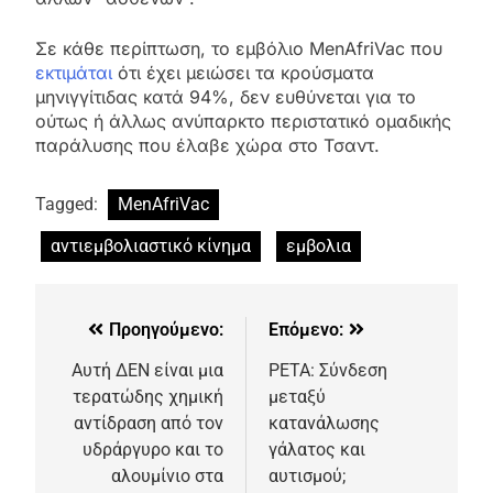
Σε κάθε περίπτωση, το εμβόλιο MenAfriVac που
εκτιμάται
ότι έχει μειώσει τα κρούσματα
μηνιγγίτιδας κατά 94%, δεν ευθύνεται για το
ούτως ή άλλως ανύπαρκτο περιστατικό ομαδικής
παράλυσης που έλαβε χώρα στο Τσαντ.
Tagged:
MenAfriVac
αντιεμβολιαστικό κίνημα
εμβολια
Προηγούμενο:
Επόμενο:
Αυτή ΔΕΝ είναι μια
PETA: Σύνδεση
τερατώδης χημική
μεταξύ
αντίδραση από τον
κατανάλωσης
υδράργυρο και το
γάλατος και
αλουμίνιο στα
αυτισμού;