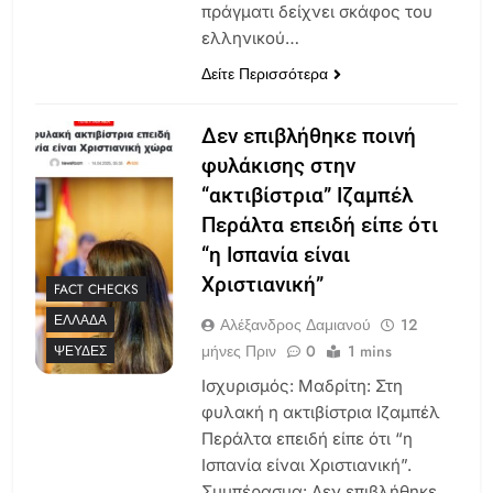
πράγματι δείχνει σκάφος του
ελληνικού…
Δείτε Περισσότερα
Δεν επιβλήθηκε ποινή
φυλάκισης στην
“ακτιβίστρια” Ιζαμπέλ
Περάλτα επειδή είπε ότι
“η Ισπανία είναι
Χριστιανική”
FACT CHECKS
ΕΛΛΆΔΑ
Αλέξανδρος Δαμιανού
12
μήνες Πριν
0
1 mins
ΨΕΥΔΈΣ
Ισχυρισμός: Μαδρίτη: Στη
φυλακή η ακτιβίστρια Ιζαμπέλ
Περάλτα επειδή είπε ότι “η
Ισπανία είναι Χριστιανική”.
Συμπέρασμα: Δεν επιβλήθηκε