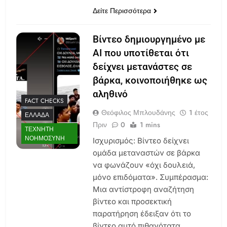
Δείτε Περισσότερα
Βίντεο δημιουργημένο με
AI που υποτίθεται ότι
δείχνει μετανάστες σε
βάρκα, κοινοποιήθηκε ως
αληθινό
FACT CHECKS
Θεόφιλος Μπλουδάνης
1 έτος
ΕΛΛΆΔΑ
Πριν
0
1 mins
ΤΕΧΝΗΤΉ
ΝΟΗΜΟΣΎΝΗ
Ισχυρισμός: Βίντεο δείχνει
ομάδα μεταναστών σε βάρκα
να φωνάζουν «όχι δουλειά,
μόνο επιδόματα». Συμπέρασμα:
Μια αντίστροφη αναζήτηση
βίντεο και προσεκτική
παρατήρηση έδειξαν ότι το
βίντεο αυτό πιθανότατα