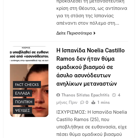
προκαλέσει τη μεταναστευτική
κρίση στη Θέουτα, ως αντίποινα
για τη στάση της Ισπανίας
απέναντι στον πόλεμο στη…
Δείτε Περισσότερα
Η Ισπανίδα Noelia Castillo
Ramos δεν ήταν θύμα
ομαδικού βιασμού σε
άσυλο ασυνόδευτων
ανηλίκων μεταναστών
FACT CHECKS
ΕΛΛΆΔΑ
Thanos Sitistas Epachtitis
4
μήνες Πριν
0
1 mins
ΠΟΛΙΤΙΚΉ
ΨΕΥΔΈΣ
ΙΣΧΥΡΙΣΜΟΣ: Η Ισπανίδα Noelia
Castillo Ramos (25), που
υποβλήθηκε σε ευθανασία, είχε
πέσει θύμα ομαδικού βιασμού