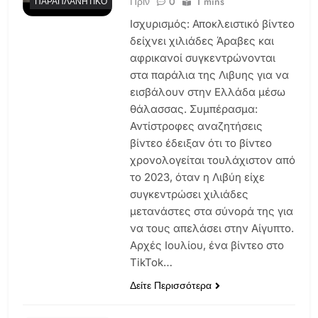
Πριν
0
1 mins
ΠΑΡΑΠΛΑΝΗΤΙΚΌ
Ισχυρισμός: Αποκλειστικό βίντεο
δείχνει χιλιάδες Άραβες και
αφρικανοί συγκεντρώνονται
στα παράλια της Λιβυης για να
εισβάλουν στην Ελλάδα μέσω
θάλασσας. Συμπέρασμα:
Αντίστροφες αναζητήσεις
βίντεο έδειξαν ότι το βίντεο
χρονολογείται τουλάχιστον από
το 2023, όταν η Λιβύη είχε
συγκεντρώσει χιλιάδες
μετανάστες στα σύνορά της για
να τους απελάσει στην Αίγυπτο.
Αρχές Ιουλίου, ένα βίντεο στο
TikTok…
Δείτε Περισσότερα