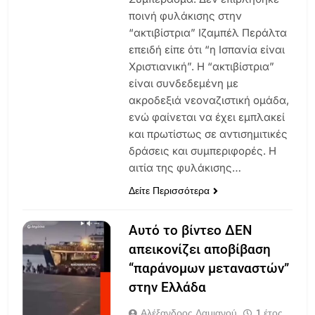
ποινή φυλάκισης στην
“ακτιβίστρια” Ιζαμπέλ Περάλτα
επειδή είπε ότι “η Ισπανία είναι
Χριστιανική”. Η “ακτιβίστρια”
είναι συνδεδεμένη με
ακροδεξιά νεοναζιστική ομάδα,
ενώ φαίνεται να έχει εμπλακεί
και πρωτίστως σε αντισημιτικές
δράσεις και συμπεριφορές. Η
αιτία της φυλάκισης…
Δείτε Περισσότερα
Αυτό το βίντεο ΔΕΝ
απεικονίζει αποβίβαση
“παράνομων μεταναστών”
στην Ελλάδα
Αλέξανδρος Δαμιανού
1 έτος