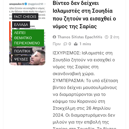
Βίντεο δεν δείχνει
Ισλαμιστές στη Σουηδία
FACT CHECKS
που ζητούν να εισαχθεί ο
ΕΛΛΆΔΑ
νόμος της Σαρίας
ΛΕΊΠΕΙ
Thanos Sitistas Epachtitis
2 έτη
ΘΕΜΑΤΙΚΌ
ΠΕΡΙΕΧΌΜΕΝΟ
Πριν
0
1 mins
ΠΟΛΙΤΙΚΉ
ΙΣΧΥΡΙΣΜΟΣ: Ισλαμιστές στη
ΨΕΥΔΈΣ
Σουηδία ζητούν να εισαχθεί ο
νόμος της Σαρίας στη
σκανδιναβική χώρα.
ΣΥΜΠΕΡΑΣΜΑ: Το υπό εξέταση
βίντεο δείχνει μουσουλμάνους
να διαμαρτύρονται για το
κάψιμο του Κορανιού στη
Στοκχόλμη στις 26 Απριλίου
2024. Οι διαμαρτυρόμενοι δεν
μιλούν για την επιβολή της
Σαρίας στη Σουηδία. Το βίντεο