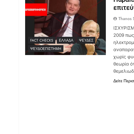
επιτεύ
Thanos S
ΙΣΧΥΡΙΣΜ
2009 πως
FACT CHECKS
ΕΛΛΆΔΑ
ΨΕΥΔΈΣ
ηλεκτρομ
ΨΕΥΔΟΕΠΙΣΤΉΜΗ
αναπαραγ
χωρίς φυ
θεωρία ότ
θεμελιωδ
Δείτε Περι