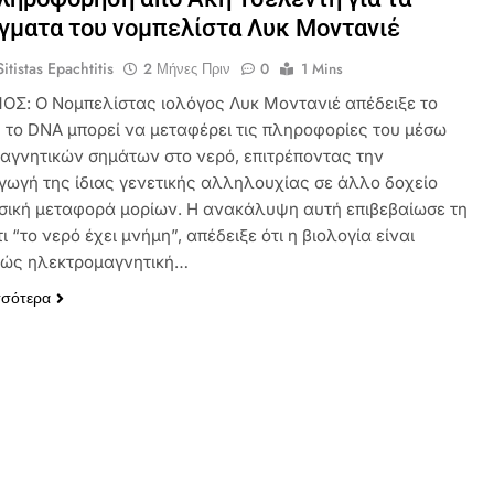
γματα του νομπελίστα Λυκ Μοντανιέ
itistas Epachtitis
2 Μήνες Πριν
0
1 Mins
ΟΣ: Ο Νομπελίστας ιολόγος Λυκ Μοντανιέ απέδειξε το
 το DNA μπορεί να μεταφέρει τις πληροφορίες του μέσω
αγνητικών σημάτων στο νερό, επιτρέποντας την
ωγή της ίδιας γενετικής αλληλουχίας σε άλλο δοχείο
σική μεταφορά μορίων. Η ανακάλυψη αυτή επιβεβαίωσε τη
ι “το νερό έχει μνήμη”, απέδειξε ότι η βιολογία είναι
ώς ηλεκτρομαγνητική…
σσότερα