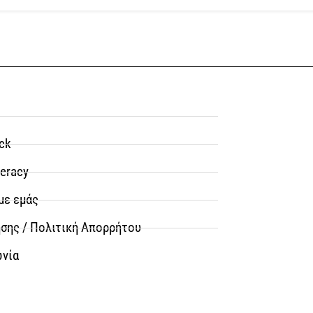
ck
teracy
με εμάς
σης / Πολιτική Απορρήτου
ωνία