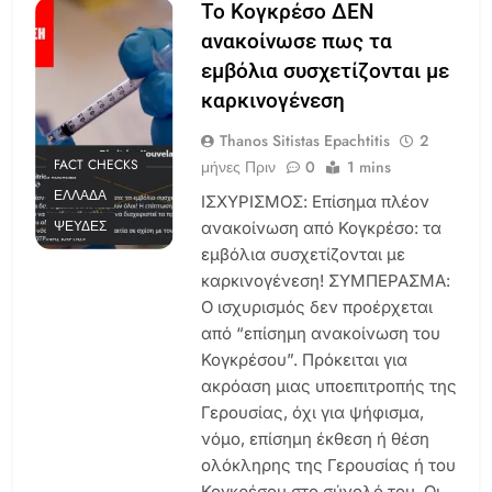
Το Κογκρέσο ΔΕΝ
ανακοίνωσε πως τα
εμβόλια συσχετίζονται με
καρκινογένεση
Thanos Sitistas Epachtitis
2
FACT CHECKS
μήνες Πριν
0
1 mins
ΕΛΛΆΔΑ
ΙΣΧΥΡΙΣΜΟΣ: Επίσημα πλέον
ΨΕΥΔΈΣ
ανακοίνωση από Κογκρέσο: τα
εμβόλια συσχετίζονται με
καρκινογένεση! ΣΥΜΠΕΡΑΣΜΑ:
Ο ισχυρισμός δεν προέρχεται
από “επίσημη ανακοίνωση του
Κογκρέσου”. Πρόκειται για
ακρόαση μιας υποεπιτροπής της
Γερουσίας, όχι για ψήφισμα,
νόμο, επίσημη έκθεση ή θέση
ολόκληρης της Γερουσίας ή του
Κογκρέσου στο σύνολό του. Οι