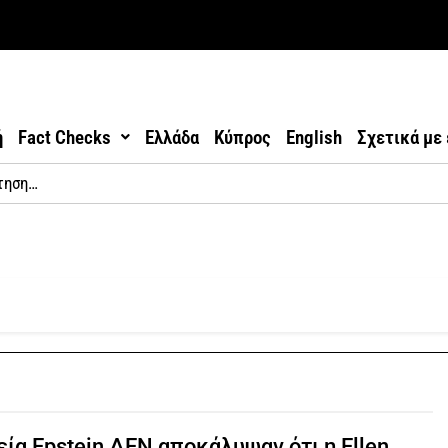
ή
Fact Checks
Ελλάδα
Κύπρος
English
Σχετικά με
εία Epstein ΔΕΝ αποκάλυψαν ότι η Ellen