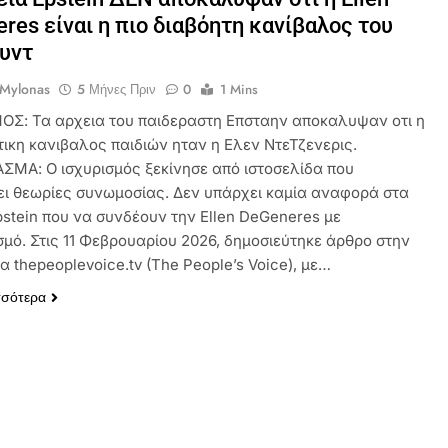
res είναι η πιο διαβόητη κανίβαλος του
υντ
 Mylonas
5 Μήνες Πριν
0
1 Mins
ΟΣ: Τα αρχεια του παιδεραστη Επσταην αποκαλυψαν οτι η
τικη κανιβαλος παιδιών ηταν η Ελεν ΝτεΤζενερις.
ΜΑ: Ο ισχυρισμός ξεκίνησε από ιστοσελίδα που
ει θεωρίες συνωμοσίας. Δεν υπάρχει καμία αναφορά στα
pstein που να συνδέουν την Ellen DeGeneres με
σμό. Στις 11 Φεβρουαρίου 2026, δημοσιεύτηκε άρθρο στην
α thepeoplevoice.tv (The People’s Voice), με…
σσότερα