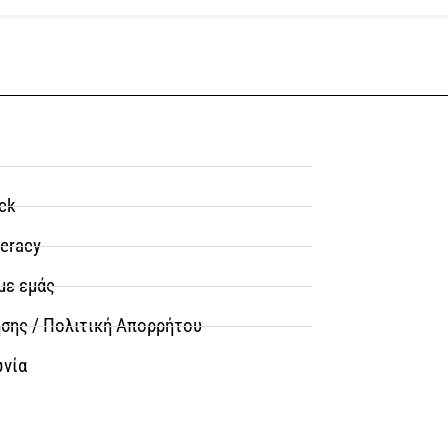
ck
teracy
με εμάς
σης / Πολιτική Απορρήτου
ωνία