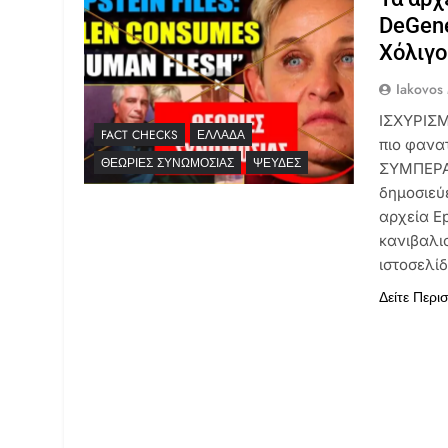
DeGene
Χόλιγο
Iakovos
ΙΣΧΥΡΙΣΜ
FACT CHECKS
ΕΛΛΆΔΑ
πιο φανα
ΘΕΩΡΊΕΣ ΣΥΝΩΜΟΣΊΑΣ
ΨΕΥΔΈΣ
ΣΥΜΠΕΡΑΣ
δημοσιεύ
αρχεία E
κανιβαλι
ιστοσελίδ
Δείτε Περι