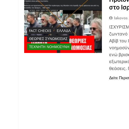
στο Ισ
Iakovos
ΙΣΧΥΡΙΣΜ
FACT CHECKS
ΕΛΛΆΔΑ
ζωντανό 
ΘΕΩΡΊΕΣ ΣΥΝΩΜΟΣΊΑΣ
Αβίβ του 
ΤΕΧΝΗΤΉ ΝΟΗΜΟΣΎΝΗ
νοημοσύν
ενώ βρισ
εξωτερικ
θεάσεις.
Δείτε Περι