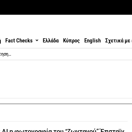
ή
Fact Checks
Ελλάδα
Κύπρος
English
Σχετικά με
 AI η φωτογραφία του “ζωντανού” Έπσταϊν