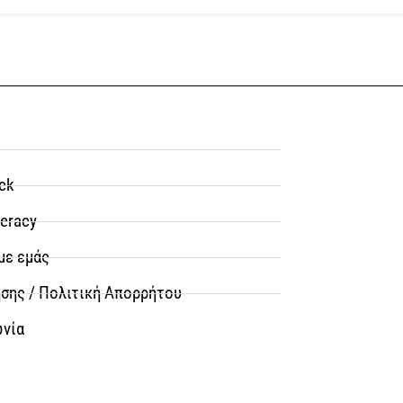
ck
teracy
με εμάς
σης / Πολιτική Απορρήτου
ωνία