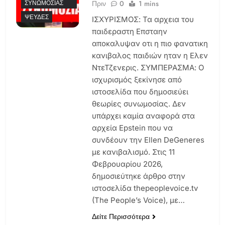
Πριν
0
1 mins
ΣΥΝΩΜΟΣΊΑΣ
ΨΕΥΔΈΣ
ΙΣΧΥΡΙΣΜΟΣ: Τα αρχεια του
παιδεραστη Επσταην
αποκαλυψαν οτι η πιο φανατικη
κανιβαλος παιδιών ηταν η Ελεν
ΝτεΤζενερις. ΣΥΜΠΕΡΑΣΜΑ: Ο
ισχυρισμός ξεκίνησε από
ιστοσελίδα που δημοσιεύει
θεωρίες συνωμοσίας. Δεν
υπάρχει καμία αναφορά στα
αρχεία Epstein που να
συνδέουν την Ellen DeGeneres
με κανιβαλισμό. Στις 11
Φεβρουαρίου 2026,
δημοσιεύτηκε άρθρο στην
ιστοσελίδα thepeoplevoice.tv
(The People’s Voice), με…
Δείτε Περισσότερα