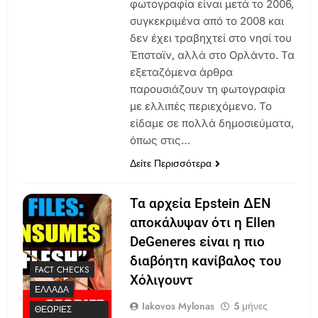
φωτογραφία είναι μετά το 2006,
συγκεκριμένα από το 2008 και
δεν έχει τραβηχτεί στο νησί του
Έπσταϊν, αλλά στο Ορλάντο. Τα
εξεταζόμενα άρθρα
παρουσιάζουν τη φωτογραφία
με ελλιπές περιεχόμενο. Το
είδαμε σε πολλά δημοσιεύματα,
όπως στις…
Δείτε Περισσότερα
Τα αρχεία Epstein ΔΕΝ
αποκάλυψαν ότι η Ellen
DeGeneres είναι η πιο
διαβόητη κανίβαλος του
FACT CHECKS
Χόλιγουντ
ΕΛΛΆΔΑ
Iakovos Mylonas
5 μήνες
ΘΕΩΡΊΕΣ