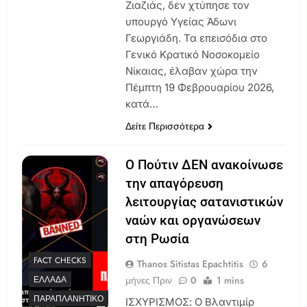
Ζιαζιάς, δεν χτύπησε τον
υπουργό Υγείας Άδωνι
Γεωργιάδη. Τα επεισόδια στο
Γενικό Κρατικό Νοσοκομείο
Νίκαιας, έλαβαν χώρα την
Πέμπτη 19 Φεβρουαρίου 2026,
κατά…
Δείτε Περισσότερα
Ο Πούτιν ΔΕΝ ανακοίνωσε
την απαγόρευση
λειτουργίας σατανιστικών
ναών και οργανώσεων
στη Ρωσία
FACT CHECKS
Thanos Sitistas Epachtitis
6
μήνες Πριν
0
1 mins
ΕΛΛΆΔΑ
ΠΑΡΑΠΛΑΝΗΤΙΚΌ
ΙΣΧΥΡΙΣΜΟΣ: Ο Βλαντιμίρ