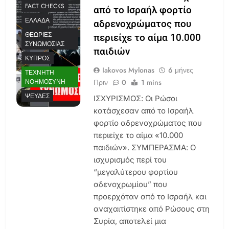
FACT CHECKS
από το Ισραήλ φορτίο
ΕΛΛΆΔΑ
αδρενοχρώματος που
ΘΕΩΡΊΕΣ
περιείχε το αίμα 10.000
ΣΥΝΩΜΟΣΊΑΣ
παιδιών
ΚΎΠΡΟΣ
Iakovos Mylonas
6 μήνες
ΤΕΧΝΗΤΉ
Πριν
0
1 mins
ΝΟΗΜΟΣΎΝΗ
ΨΕΥΔΈΣ
ΙΣΧΥΡΙΣΜΟΣ: Οι Ρώσοι
κατάσχεσαν από το Ισραήλ
φορτίο αδρενοχρώματος που
περιείχε το αίμα «10.000
παιδιών». ΣΥΜΠΕΡΑΣΜΑ: Ο
ισχυρισμός περί του
“μεγαλύτερου φορτίου
αδενοχρωμίου” που
προερχόταν από το Ισραήλ και
αναχαιτίστηκε από Ρώσους στη
Συρία, αποτελεί μια