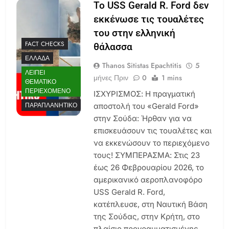
Το USS Gerald R. Ford δεν
εκκένωσε τις τουαλέτες
του στην ελληνική
FACT CHECKS
θάλασσα
ΕΛΛΆΔΑ
Thanos Sitistas Epachtitis
5
ΛΕΊΠΕΙ
μήνες Πριν
0
1 mins
ΘΕΜΑΤΙΚΌ
ΠΕΡΙΕΧΌΜΕΝΟ
ΙΣΧΥΡΙΣΜΟΣ: Η πραγματική
ΠΑΡΑΠΛΑΝΗΤΙΚΌ
αποστολή του «Gerald Ford»
στην Σούδα: Ήρθαν για να
επισκευάσουν τις τουαλέτες και
να εκκενώσουν το περιεχόμενο
τους! ΣΥΜΠΕΡΑΣΜΑ: Στις 23
έως 26 Φεβρουαρίου 2026, το
αμερικανικό αεροπλανοφόρο
USS Gerald R. Ford,
κατέπλευσε, στη Ναυτική Βάση
της Σούδας, στην Κρήτη, στο
πλαίσιο προγραμματισμένης