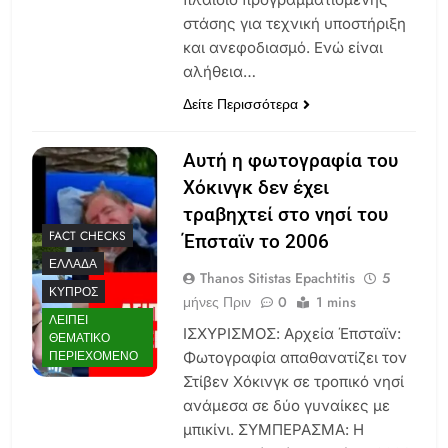
στάσης για τεχνική υποστήριξη
και ανεφοδιασμό. Ενώ είναι
αλήθεια…
Δείτε Περισσότερα
Αυτή η φωτογραφία του
Χόκινγκ δεν έχει
τραβηχτεί στο νησί του
FACT CHECKS
Έπσταϊν το 2006
ΕΛΛΆΔΑ
Thanos Sitistas Epachtitis
5
ΚΎΠΡΟΣ
μήνες Πριν
0
1 mins
ΛΕΊΠΕΙ
ΙΣΧΥΡΙΣΜΟΣ: Αρχεία Έπσταϊν:
ΘΕΜΑΤΙΚΌ
ΠΕΡΙΕΧΌΜΕΝΟ
Φωτογραφία απαθανατίζει τον
Στίβεν Χόκινγκ σε τροπικό νησί
ανάμεσα σε δύο γυναίκες με
μπικίνι. ΣΥΜΠΕΡΑΣΜΑ: Η