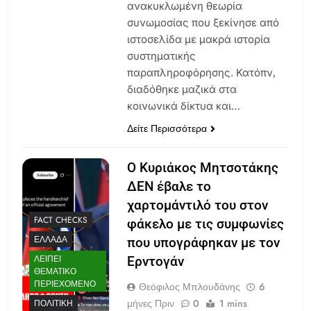
ανακυκλωμένη θεωρία
συνωμοσίας που ξεκίνησε από
ιστοσελίδα με μακρά ιστορία
συστηματικής
παραπληροφόρησης. Κατόπν,
διαδόθηκε μαζικά στα
κοινωνικά δίκτυα και…
Δείτε Περισσότερα
O Κυριάκος Μητσοτάκης
ΔΕΝ έβαλε το
χαρτομάντιλό του στον
FACT CHECKS
φάκελο με τις συμφωνίες
ΕΛΛΆΔΑ
που υπογράφηκαν με τον
ΛΕΊΠΕΙ
Ερντογάν
ΘΕΜΑΤΙΚΌ
ΠΕΡΙΕΧΌΜΕΝΟ
Θεόφιλος Μπλουδάνης
6
μήνες Πριν
0
1 mins
ΠΟΛΙΤΙΚΉ