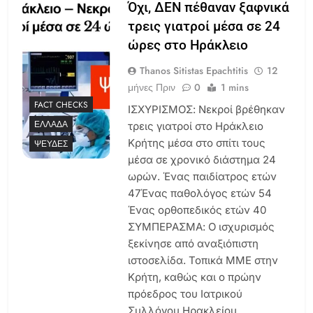
Όχι, ΔΕΝ πέθαναν ξαφνικά
τρεις γιατροί μέσα σε 24
ώρες στο Ηράκλειο
Thanos Sitistas Epachtitis
12
μήνες Πριν
0
1 mins
FACT CHECKS
ΙΣΧΥΡΙΣΜΟΣ: Νεκροί βρέθηκαν
ΕΛΛΆΔΑ
τρεις γιατροί στο Ηράκλειο
Κρήτης μέσα στο σπίτι τους
ΨΕΥΔΈΣ
μέσα σε χρονικό διάστημα 24
ωρών. Ένας παιδίατρος ετών
47Ένας παθολόγος ετών 54
Ένας ορθοπεδικός ετών 40
ΣΥΜΠΕΡΑΣΜΑ: Ο ισχυρισμός
ξεκίνησε από αναξιόπιστη
ιστοσελίδα. Τοπικά ΜΜΕ στην
Κρήτη, καθώς και ο πρώην
πρόεδρος του Ιατρικού
Συλλόγου Ηρακλείου,