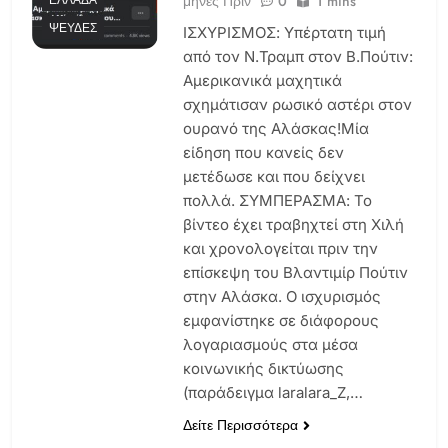
μήνες Πριν
0
1 mins
ΕΛΛΆΔΑ
ΨΕΥΔΈΣ
ΙΣΧΥΡΙΣΜΟΣ: Yπέρτατη τιμή
από τον Ν.Τραμπ στον Β.Πούτιν:
Αμερικανικά μαχητικά
σχημάτισαν ρωσικό αστέρι στον
ουρανό της Αλάσκας!Μία
είδηση που κανείς δεν
μετέδωσε και που δείχνει
πολλά. ΣΥΜΠΕΡΑΣΜΑ: Το
βίντεο έχει τραβηχτεί στη Χιλή
και χρονολογείται πριν την
επίσκεψη του Βλαντιμίρ Πούτιν
στην Αλάσκα. Ο ισχυρισμός
εμφανίστηκε σε διάφορους
λογαριασμούς στα μέσα
κοινωνικής δικτύωσης
(παράδειγμα laralara_Z,…
Δείτε Περισσότερα