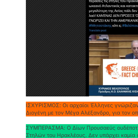
ΙΣΧΥΡΙΣΜΟΣ: Οι αρχαίοι Έλληνες γνώριζαν 
Διογένη με τον Μέγα Αλέξανδρο, για τον ο
ΣΥΜΠΕΡΑΣΜΑ: Ο Δίων Προυσαεύς ουδέποτε μ
Στηλών του Ηρακλέους. Δεν υπάρχει καμία 