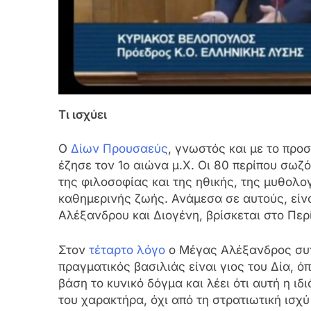
Τι ισχύει
Ο
Δίων Προυσαεύς
, γνωστός και με το προ
έζησε τον 1ο αιώνα μ.Χ. Οι 80 περίπου σωζ
της φιλοσοφίας και της ηθικής, της μυθολογ
καθημερινής ζωής. Ανάμεσα σε αυτούς, είνα
Αλέξανδρου και Διογένη, βρίσκεται στο Περί
Στον
τέταρτο λόγο
ο Μέγας Αλέξανδρος συνομ
πραγματικός βασιλιάς είναι γιος του Δία, ό
βάση το κυνικό δόγμα και λέει ότι αυτή η ιδ
του χαρακτήρα, όχι από τη στρατιωτική ισχ