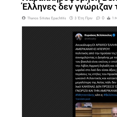
Έλληνες δεν γνώριζαν 
0
Thanos Sitistas Epachtitis
3 Έτη Πριν
1 M