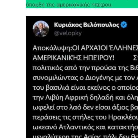
ύπαρξη της αμερικανικής ηπείρου.