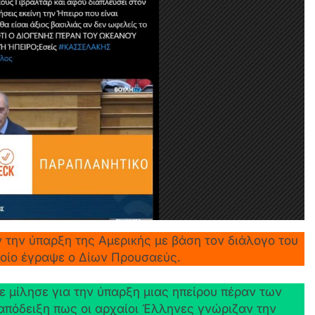
την ύπαρξη της Αμερικής με βάση τον διάλογο του
ποίο έγραψε ο Δίων Προυσαεύς.
ίλησε για την ύπαρξη μιας ηπείρου πέραν των
απόδειξη πως οι αρχαίοι Έλληνες γνώριζαν την