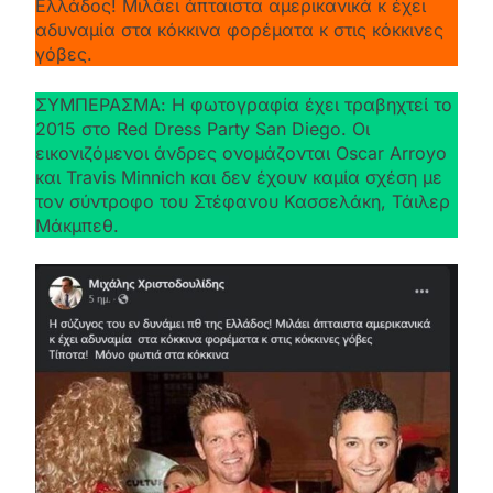
Ελλάδος! Μιλάει άπταιστα αμερικανικά κ έχει
αδυναμία στα κόκκινα φορέματα κ στις κόκκινες
γόβες.
ΣΥΜΠΕΡΑΣΜΑ: Η φωτογραφία έχει τραβηχτεί το
2015 στο Red Dress Party San Diego. Οι
εικονιζόμενοι άνδρες ονομάζονται Oscar Arroyo
και Travis Minnich και δεν έχουν καμία σχέση με
τον σύντροφο του Στέφανου Κασσελάκη, Τάιλερ
Μάκμπεθ.