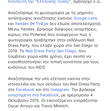
πολιτευτή της “Ελληνικής Λύσης”
, σμήναρχο ε.α..
Αναζητήσαμε τη φωτογραφία με τις μηχανές
αντίστροφης αναζήτησης εικόνας
Google Lens
και
Yandex
(Η
TinEye
δεν έδωσε αποτελέσματα).
Μέσω Yandex, βρήκαμε διάφορες αναρτήσεις,
κυρίως στο Pinterest που αναφέρουν πως η
φωτογραφία τραβήχτηκε στην εκδήλωση Red
Dress Party, που έλαβε χώρα στο San Diego το
2019. Το
Red Dress Party San Diego
, που
λαμβάνει χώρα κάθε χρόνο, έχει σκοπό να
ευαισθητοποιήσει την τοπική κοινότητα για τους
κινδύνους του AIDS.
Αναζητήσαμε την υπό εξέταση εικόνα στην
ιστοσελίδα και των σελίδων του Red Dress Party
στο
Facebook
και στο
Instagram
. Την βρήκαμε
αναρτημένη στο Facebook
, με ημερομηνία 4
Οκτωβρίου 2015. Οι εικονιζόμενοι ονομάζονται
Oscar Arroyo και Travis Minnich.