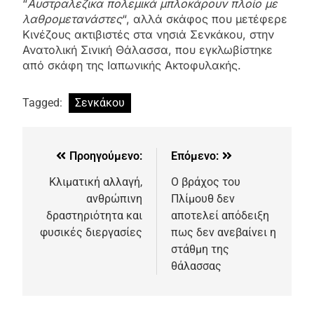
“
Aυστραλεζικα πολεμικά μπλοκάρουν πλοίο με
λαθρομετανάστες
“, αλλά σκάφος που μετέφερε
Κινέζους ακτιβιστές στα νησιά Σενκάκου, στην
Ανατολική Σινική Θάλασσα, που εγκλωβίστηκε
από σκάφη της Ιαπωνικής Ακτοφυλακής.
Tagged:
Σενκάκου
Προηγούμενο:
Επόμενο:
Κλιματική αλλαγή,
Ο βράχος του
ανθρώπινη
Πλίμουθ δεν
δραστηριότητα και
αποτελεί απόδειξη
φυσικές διεργασίες
πως δεν ανεβαίνει η
στάθμη της
θάλασσας