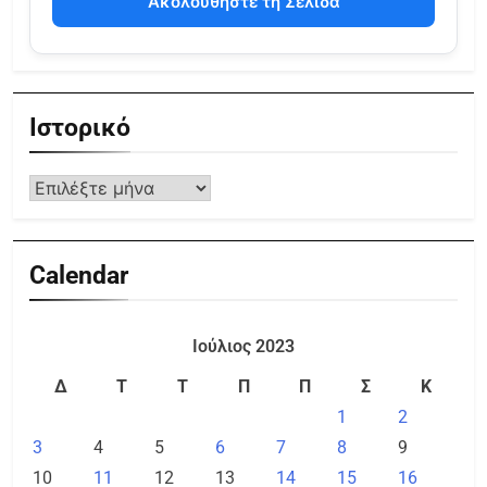
Ακολουθήστε τη Σελίδα
Ιστορικό
Calendar
Ιούλιος 2023
Δ
Τ
Τ
Π
Π
Σ
Κ
1
2
3
4
5
6
7
8
9
10
11
12
13
14
15
16