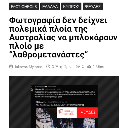
FACT CHECKS
ΕΛΛΆΔΑ
ΚΎΠΡΟΣ
ΨΕΥΔΈΣ
Φωτογραφία δεν δείχνει
πολεμικά πλοία της
Αυστραλίας να μπλοκάρουν
πλοίο με
“λαθρομετανάστες”
0
Iakovos Mylonas
3 Έτη Πριν
1 Mins