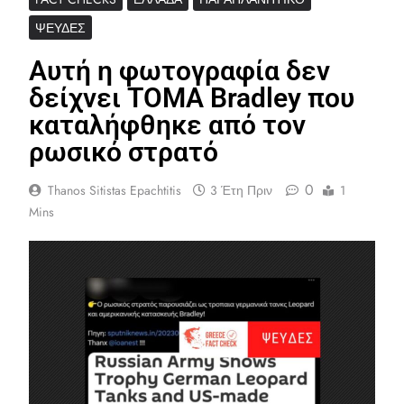
ΨΕΥΔΈΣ
Αυτή η φωτογραφία δεν
δείχνει ΤΟΜΑ Bradley που
καταλήφθηκε από τον
ρωσικό στρατό
0
Thanos Sitistas Epachtitis
3 Έτη Πριν
1
Mins