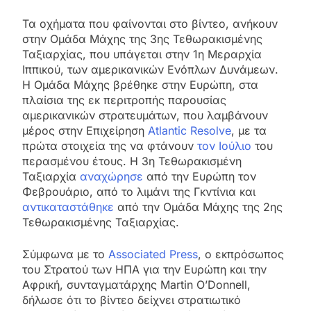
Τα οχήματα που φαίνονται στο βίντεο, ανήκουν
στην Ομάδα Μάχης της 3ης Τεθωρακισμένης
Ταξιαρχίας, που υπάγεται στην 1η Μεραρχία
Ιππικού, των αμερικανικών Ενόπλων Δυνάμεων.
Η Ομάδα Μάχης βρέθηκε στην Ευρώπη, στα
πλαίσια της εκ περιτροπής παρουσίας
αμερικανικών στρατευμάτων, που λαμβάνουν
μέρος στην Επιχείρηση
Atlantic Resolve
, με τα
πρώτα στοιχεία της να φτάνουν
τον Ιούλιο
του
περασμένου έτους. Η 3η Τεθωρακισμένη
Ταξιαρχία
αναχώρησε
από την Ευρώπη τον
Φεβρουάριο, από το λιμάνι της Γκντίνια και
αντικαταστάθηκε
από την Ομάδα Μάχης της 2ης
Τεθωρακισμένης Ταξιαρχίας.
Σύμφωνα με το
Associated Press
, ο εκπρόσωπος
του Στρατού των ΗΠΑ για την Ευρώπη και την
Αφρική, συνταγματάρχης Martin O’Donnell,
δήλωσε ότι το βίντεο δείχνει στρατιωτικό