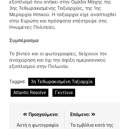
εξοπλισμό που ανήκει στην Ομάδα Μάχης της
3ης Τεθωρακισμένης Ταξιαρχίας, της 1ης
Μεραρχία Ιππικού. Η ταξιαρχία είχε αναπτυχθεί
στην Ευρώπη και πρόσφατα επέστρεψε στις
Ηνωμένες Πολιτείες.
Συμπέρασμα
Το βίντεο και οι φωτογραφίες, δείχνουν την
αναχώρηση και όχι την άφιξη αμερικανικού
εξοπλισμού στην Πολωνία.
Tagged:
3η Τεθωρακισμένη Ταξιαρχία
Atlantic Resolve
Γκντίνια
Προηγούμενο:
Επόμενο:
Αυτή η φωτογραφία
Τα εμβόλια κατά της