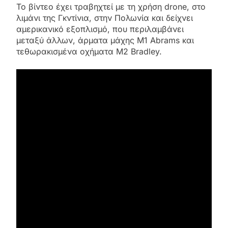
Το βίντεο έχει τραβηχτεί με τη χρήση drone, στο
λιμάνι της Γκντίνια, στην Πολωνία και δείχνει
αμερικανικό εξοπλισμό, που περιλαμβάνει
μεταξύ άλλων, άρματα μάχης M1 Abrams και
τεθωρακισμένα οχήματα M2 Bradley.