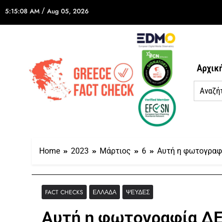
/
5:15:08 AM
Aug 05, 2026
Αρχικ
Home
2023
Μάρτιος
6
Αυτή η φωτογραφί
FACT CHECKS
ΕΛΛΆΔΑ
ΨΕΥΔΈΣ
Αυτή η φωτογραφία ΔΕ