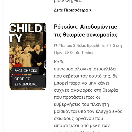
μία λέξη, θα…
Δείτε Περισσότερα
Ρότσιλντ: Αποδομώντας
τις θεωρίες συνωμοσίας
Thanos Sitistas Epachtitis
5 έτη
Πριν
0
1 mins
Κάθε
συνωμοσιολογική ιστοσελίδα
FACT CHECKS
που σέβεται τον εαυτό της, δε
ΘΕΩΡΊΕΣ
μπορεί παρά να μην κάνει
ΣΥΝΩΜΟΣΊΑΣ
συχνές αναφορές στη θεωρία
που προτάσσει πως οι
κυβερνήσεις του πλανήτη
βρίσκονται υπό τον έλεγχο ενός
σκιώδους οργάνου που
απαρτίζεται από μέλη των