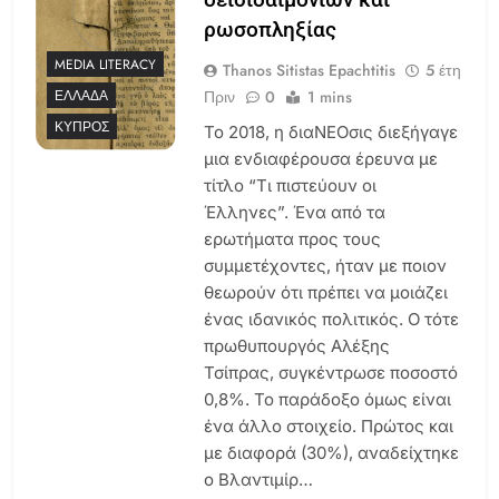
ρωσοπληξίας
MEDIA LITERACY
Thanos Sitistas Epachtitis
5 έτη
Πριν
0
1 mins
ΕΛΛΆΔΑ
ΚΎΠΡΟΣ
Το 2018, η διαΝΕΟσις διεξήγαγε
μια ενδιαφέρουσα έρευνα με
τίτλο “Τι πιστεύουν οι
Έλληνες”. Ένα από τα
ερωτήματα προς τους
συμμετέχοντες, ήταν με ποιον
θεωρούν ότι πρέπει να μοιάζει
ένας ιδανικός πολιτικός. Ο τότε
πρωθυπουργός Αλέξης
Τσίπρας, συγκέντρωσε ποσοστό
0,8%. Το παράδοξο όμως είναι
ένα άλλο στοιχείο. Πρώτος και
με διαφορά (30%), αναδείχτηκε
ο Βλαντιμίρ…