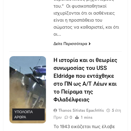
του.” Οι φυσικοπαθητικοί
ισχυρίζονται ότι οι ασθένειες
είναι η προσπάθεια του
σώματος να καθαριστεί, και ότι
οι…
Δείτε Περισσότερα
Η ιστορία και οι θεωρίες
συνωμοσίας του USS
Eldridge που εντάχθηκε
στο ΠΝ ως Α/Τ Λέων και
το Πείραμα της
Φιλαδέλφειας
Thanos Sitistas Epachtitis
5 έτη
ΥΠΌΛΟΙΠΑ
Πριν
0
1 mins
ΆΡΘΡΑ
Το 1943 εικάζεται πως έλαβε