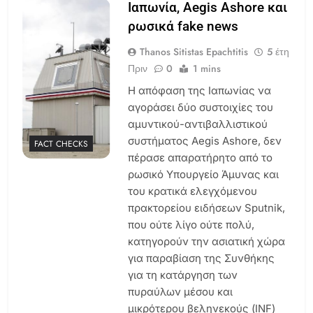
Ιαπωνία, Aegis Ashore και
ρωσικά fake news
Thanos Sitistas Epachtitis
5 έτη
Πριν
0
1 mins
Η απόφαση της Ιαπωνίας να
αγοράσει δύο συστοιχίες του
αμυντικού-αντιβαλλιστικού
συστήματος Aegis Ashore, δεν
FACT CHECKS
πέρασε απαρατήρητο από το
ρωσικό Υπουργείο Άμυνας και
του κρατικά ελεγχόμενου
πρακτορείου ειδήσεων Sputnik,
που ούτε λίγο ούτε πολύ,
κατηγορούν την ασιατική χώρα
για παραβίαση της Συνθήκης
για τη κατάργηση των
πυραύλων μέσου και
μικρότερου βεληνεκούς (INF)