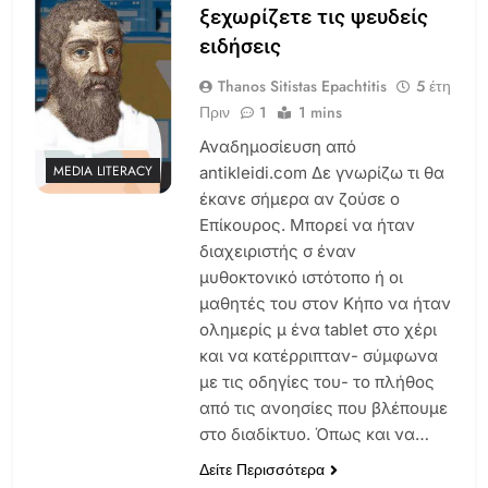
ξεχωρίζετε τις ψευδείς
ειδήσεις
Thanos Sitistas Epachtitis
5 έτη
Πριν
1
1 mins
Αναδημοσίευση από
MEDIA LITERACY
antikleidi.com Δε γνωρίζω τι θα
έκανε σήμερα αν ζούσε ο
Επίκουρος. Μπορεί να ήταν
διαχειριστής σ έναν
μυθοκτονικό ιστότοπο ή οι
μαθητές του στον Κήπο να ήταν
ολημερίς μ ένα tablet στο χέρι
και να κατέρριπταν- σύμφωνα
με τις οδηγίες του- το πλήθος
από τις ανοησίες που βλέπουμε
στο διαδίκτυο. Όπως και να…
Δείτε Περισσότερα