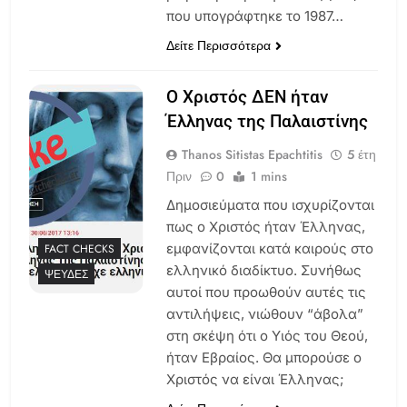
που υπογράφτηκε το 1987…
Δείτε Περισσότερα
Ο Χριστός ΔΕΝ ήταν
Έλληνας της Παλαιστίνης
Thanos Sitistas Epachtitis
5 έτη
Πριν
0
1 mins
Δημοσιεύματα που ισχυρίζονται
πως ο Χριστός ήταν Έλληνας,
εμφανίζονται κατά καιρούς στο
FACT CHECKS
ελληνικό διαδίκτυο. Συνήθως
ΨΕΥΔΈΣ
αυτοί που προωθούν αυτές τις
αντιλήψεις, νιώθουν “άβολα”
στη σκέψη ότι ο Υιός του Θεού,
ήταν Εβραίος. Θα μπορούσε ο
Χριστός να είναι Έλληνας;