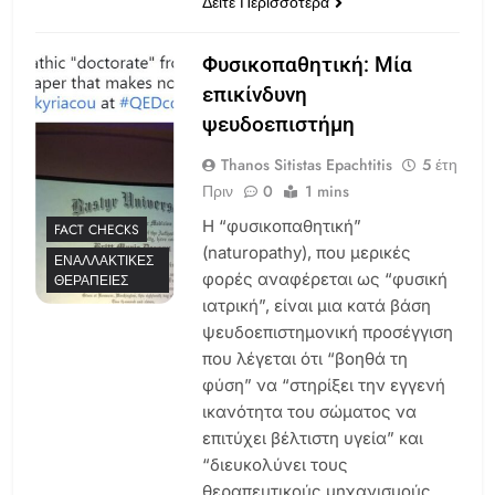
Δείτε Περισσότερα
Φυσικοπαθητική: Μία
επικίνδυνη
ψευδοεπιστήμη
Thanos Sitistas Epachtitis
5 έτη
Πριν
0
1 mins
Η “φυσικοπαθητική”
FACT CHECKS
(naturopathy), που μερικές
ΕΝΑΛΛΑΚΤΙΚΈΣ
φορές αναφέρεται ως “φυσική
ΘΕΡΑΠΕΊΕΣ
ιατρική”, είναι μια κατά βάση
ψευδοεπιστημονική προσέγγιση
που λέγεται ότι “βοηθά τη
φύση” να “στηρίξει την εγγενή
ικανότητα του σώματος να
επιτύχει βέλτιστη υγεία” και
“διευκολύνει τους
θεραπευτικούς μηχανισμούς