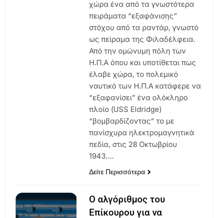
χώρα ένα από τα γνωστότερα
πειράματα “εξαφάνισης”
στόχου από τα ραντάρ, γνωστό
ως πείραμα της Φιλαδέλφεια.
Από την ομώνυμη πόλη των
Η.Π.Α όπου και υποτίθεται πως
έλαβε χώρα, το πολεμικό
ναυτικό των Η.Π.Α κατάφερε να
“εξαφανίσει” ένα ολόκληρο
πλοίο (USS Eldridge)
“βομβαρδίζοντας” το με
πανίσχυρα ηλεκτρομαγνητικά
πεδία, στις 28 Οκτωβρίου
1943….
Δείτε Περισσότερα
Ο αλγόριθμος του
Επίκουρου για να