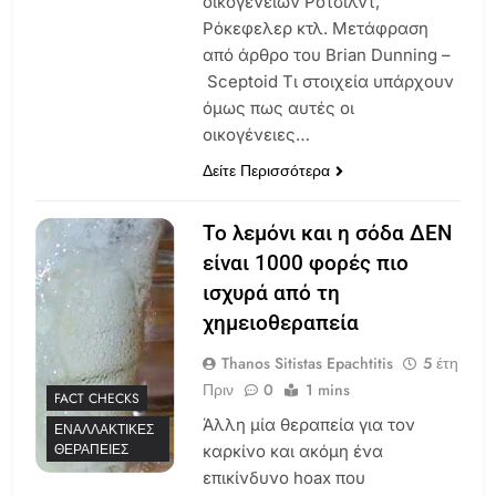
οικογενειών Ροτσιλντ,
Ρόκεφελερ κτλ. Μετάφραση
από άρθρο του Brian Dunning –
Sceptoid Τι στοιχεία υπάρχουν
όμως πως αυτές οι
οικογένειες…
Δείτε Περισσότερα
Το λεμόνι και η σόδα ΔΕΝ
είναι 1000 φορές πιο
ισχυρά από τη
χημειοθεραπεία
Thanos Sitistas Epachtitis
5 έτη
Πριν
0
1 mins
FACT CHECKS
Άλλη μία θεραπεία για τον
ΕΝΑΛΛΑΚΤΙΚΈΣ
ΘΕΡΑΠΕΊΕΣ
καρκίνο και ακόμη ένα
επικίνδυνο hoax που