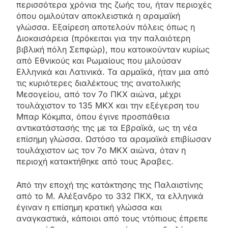
περισσότερα χρόνια της ζωής του, ήταν περιοχές
όπου ομιλούταν αποκλειστικά η αραμαϊκή
γλώσσα. Εξαίρεση αποτελούν πόλεις όπως η
Διοκαισάρεια (πρόκειται για την παλαιότερη
βιβλική πόλη Σεπφώρ), που κατοικούνταν κυρίως
από Εθνικούς και Ρωμαίους που μιλούσαν
Ελληνικά και Λατινικά. Τα αρμαϊκά, ήταν μια από
τις κυριότερες διαλέκτους της ανατολικής
Μεσογείου, από τον 7ο ΠΚΧ αιώνα, μέχρι
τουλάχιστον το 135 ΜΚΧ και την εξέγερση του
Μπαρ Κόκμπα, όπου έγινε προσπάθεια
αντικατάστασής της με τα Εβραϊκά, ως τη νέα
επίσημη γλώσσα. Ωστόσο τα αραμαϊκά επιβίωσαν
τουλάχιστον ως τον 7ο ΜΚΧ αιώνα, όταν η
περιοχή κατακτήθηκε από τους Άραβες.
Από την εποχή της κατάκτησης της Παλαιστίνης
από το Μ. Αλέξανδρο το 332 ΠΚΧ, τα ελληνικά
έγιναν η επίσημη κρατική γλώσσα και
αναγκαστικά, κάποιοι από τους ντόπιους έπρεπε