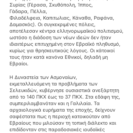
Συρίας (Γέρασα, Σκυθόπολη, Ίππος,
Γάδαρα, Πέλλα,
Φιλαδέλφεια, Καπιτωλιας, Κάναθα, Ραφάνα,
Δαμασκός). Οι συγκεκριμένες πόλεις,
αποτέλεσαν κέντρα ελληνορωμαϊκού πολιτισμού,
ωστόσο η διάδοση των νέων ιδεών δεν ήταν
ιδιαιτέρως επιτυχημένη στον Εβραϊκό πληθυσμό,
κυρίως για θρησκευτικούς λόγους. Οι κάτοικοί
τους ήταν κατά κανόνα Εθνικοί, δηλαδή μη
Εβραίοι.
Η Δυναστεία των Ασμοναίων,
εκμεταλλευόμενη τα προβλήματα των
Σελευκιδών, κυβέρνησε ουσιαστικά ανεξάρτητη
από το 140 ΠΚΧ έως το 37 ΠΚΧ. Στα εδάφη της,
συμπεριλαμβανόταν και η Γαλιλαία. Τα
αρχαιολογικά ευρήματα της εποχής, δείχνουν
σαφέστατα πως η περιοχή κατοικούταν από
Εβραίους που μιλούσαν τη τοπική διάλεκτο και
επιδίδονταν στις παραδοσιακές ιουδαϊκές