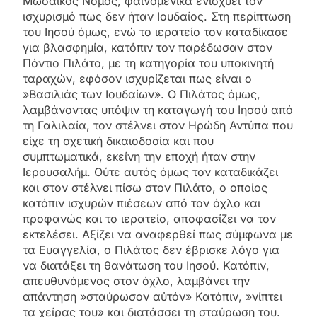
Μωσαϊκός Νόμος, φαινομενικά ενισχύει τον
ισχυρισμό πως δεν ήταν Ιουδαίος. Στη περίπτωση
του Ιησού όμως, ενώ το ιερατείο τον καταδίκασε
για βλασφημία, κατόπιν τον παρέδωσαν στον
Πόντιο Πιλάτο, με τη κατηγορία του υποκινητή
ταραχών, εφόσον ισχυρίζεται πως είναι ο
»Βασιλιάς των Ιουδαίων». Ο Πιλάτος όμως,
λαμβάνοντας υπόψιν τη καταγωγή του Ιησού από
τη Γαλιλαία, τον στέλνει στον Ηρώδη Αντύπα που
είχε τη σχετική δικαιοδοσία και που
συμπτωματικά, εκείνη την εποχή ήταν στην
Ιερουσαλήμ. Ούτε αυτός όμως τον καταδικάζει
και στον στέλνει πίσω στον Πιλάτο, ο οποίος
κατόπιν ισχυρών πιέσεων από τον όχλο και
προφανώς και το ιερατείο, αποφασίζει να τον
εκτελέσει. Αξίζει να αναφερθεί πως σύμφωνα με
τα Ευαγγελία, ο Πιλάτος δεν έβρισκε λόγο για
να διατάξει τη θανάτωση του Ιησού. Κατόπιν,
απευθυνόμενος στον όχλο, λαμβάνει την
απάντηση »σταύρωσον αὐτόν» Κατόπιν, »νίπτει
τα χείρας του» και διατάσσει τη σταύρωση του.