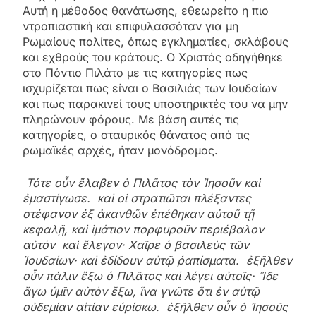
Αυτή η μέθοδος θανάτωσης, εθεωρείτο η πιο
ντροπιαστική και επιφυλασσόταν για μη
Ρωμαίους πολίτες, όπως εγκληματίες, σκλάβους
και εχθρούς του κράτους. Ο Χριστός οδηγήθηκε
στο Πόντιο Πιλάτο με τις κατηγορίες πως
ισχυρίζεται πως είναι ο Βασιλιάς των Ιουδαίων
και πως παρακινεί τους υποστηρικτές του να μην
πληρώνουν φόρους. Με βάση αυτές τις
κατηγορίες, ο σταυρικός θάνατος από τις
ρωμαϊκές αρχές, ήταν μονόδρομος.
Τότε οὖν ἔλαβεν ὁ Πιλᾶτος τὸν Ἰησοῦν καὶ
ἐμαστίγωσε. καὶ οἱ στρατιῶται πλέξαντες
στέφανον ἐξ ἀκανθῶν ἐπέθηκαν αὐτοῦ τῇ
κεφαλῇ, καὶ ἱμάτιον πορφυροῦν περιέβαλον
αὐτόν καὶ ἔλεγον· Χαῖρε ὁ βασιλεὺς τῶν
Ἰουδαίων· καὶ ἐδίδουν αὐτῷ ῥαπίσματα. ἐξῆλθεν
οὖν πάλιν ἔξω ὁ Πιλᾶτος καὶ λέγει αὐτοῖς· Ἴδε
ἄγω ὑμῖν αὐτὸν ἔξω, ἵνα γνῶτε ὅτι ἐν αὐτῷ
οὐδεμίαν αἰτίαν εὑρίσκω. ἐξῆλθεν οὖν ὁ Ἰησοῦς