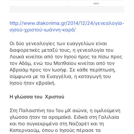
http://www.diakonima.gr/2014/12/24/γενεαλογία-
ιησού-χριστού-ιωάννη-καρδ/
Οι δύο γενεαλογίες των ευαγγελίων είναι
διαφορετικές μεταξύ τους, η γενεαλογία του
Λουκά κινείται από τον Ιησού προς τα πίσω προς
τον Αδάμ, ενώ του Ματθαίου κινείται από τον
Αβραάμ προς τον Ιωσήφ. Σε κάθε περίπτωση,
σύμφωνα με τα Ευαγγέλια, η καταγωγή του
Ιησού ήταν εβραϊκή.
Η γλώσσα του Χριστού
Στη Παλαιστίνη του 1ου μΧ αιώνα, η ομιλούμενη
γλώσσα ήταν τα αραμαϊκά. Ειδικά στη Γαλιλαία
και πιο συγκεκριμένα στη Ναζαρέτ και τη
Καπερναούμ, όπου ο Ιησούς πέρασε τα