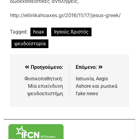
δωδεκαθεϊστικές αντιλήψεις.
http://ellinikahoaxes.gr/2016/11/17/jesus-greek/
Tagged:
hoax
Ιησούς Χριστός
ψευδοϊστορία
Προηγούμενο:
Επόμενο:
Φυσικοπαθητική:
Ιαπωνία, Aegis
Μία επικίνδυνη
Ashore και ρωσικά
ψευδοεπιστήμη
fake news