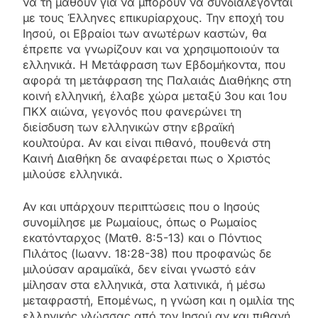
να τη μάθουν για να μπορούν να συνδιαλέγονται
με τους Έλληνες επικυρίαρχους. Την εποχή του
Ιησού, οι Εβραίοι των ανωτέρων καστών, θα
έπρεπε να γνωρίζουν και να χρησιμοποιούν τα
ελληνικά. Η Μετάφραση των Εβδομήκοντα, που
αφορά τη μετάφραση της Παλαιάς Διαθήκης στη
κοινή ελληνική, έλαβε χώρα μεταξύ 3ου και 1ου
ΠΚΧ αιώνα, γεγονός που φανερώνει τη
διείσδυση των ελληνικών στην εβραϊκή
κουλτούρα. Αν και είναι πιθανό, πουθενά στη
Καινή Διαθήκη δε αναφέρεται πως ο Χριστός
μιλούσε ελληνικά.
Αν και υπάρχουν περιπτώσεις που ο Ιησούς
συνομίλησε με Ρωμαίους, όπως ο Ρωμαίος
εκατόνταρχος (Ματθ. 8:5-13) και ο Πόντιος
Πιλάτος (Ιωανν. 18:28-38) που προφανώς δε
μιλούσαν αραμαϊκά, δεν είναι γνωστό εάν
μίλησαν στα ελληνικά, στα λατινικά, ή μέσω
μεταφραστή, Επομένως, η γνώση και η ομιλία της
ελληνικής γλώσσας από τον Ιησού αν και πιθανή,