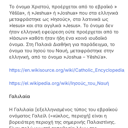
Το όνομα Χριστού, προέρχεται από το εβραϊκό »
Yēšū́a», ή »Jeshua» ή »Joshua» που στα ελληνικά
μεταφράστηκε ως »Ιησούς», στα λατινικά ως
»Iesus» και στα αγγλικά »Jesus». Το όνομα δεν
ήταν ελληνική εφεύρεση ούτε προέρχεται από το
»Ιάσων» καθότι ήταν ήδη ένα κοινό ιουδαϊκό
όνομα. Στη Παλαιά Διαθήκη για παράδειγμα, το
όνομα του Ιησού του Ναυή, μεταφράστηκε στην
ελληνική, από το όνομα »Joshua – Yĕshúʿa».
https://en.wikisource.org/wiki/Catholic_Encyclopedia_
https://el.wikipedia.org/wiki/Ιησούς_του_Ναυή
Γαλιλαία
Η Γαλιλαία [εξελληνισμένος τύπος του εβραϊκού
ονόματος Γαλείλ (=κύκλος, περιοχή] είναι η
βορειότερη περιοχή της σημερινής Παλαιστίνης.