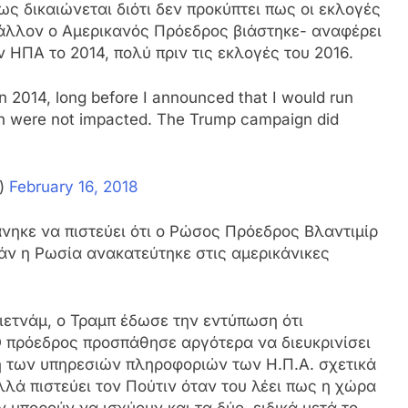
ς δικαιώνεται διότι δεν προκύπτει πως οι εκλογές
μάλλον ο Αμερικανός Πρόεδρος βιάστηκε- αναφέρει
 ΗΠΑ το 2014, πολύ πριν τις εκλογές του 2016.
n 2014, long before I announced that I would run
tion were not impacted. The Trump campaign did
p)
February 16, 2018
ηκε να πιστεύει ότι ο Ρώσος Πρόεδρος Βλαντιμίρ
άν η Ρωσία ανακατεύτηκε στις αμερικάνικες
ιετνάμ, ο Τραμπ έδωσε την εντύπωση ότι
Ο πρόεδρος προσπάθησε αργότερα να διευκρινίσει
ση των υπηρεσιών πληροφοριών των Η.Π.Α. σχετικά
λλά πιστεύει τον Πούτιν όταν του λέει πως η χώρα
 μπορούν να ισχύουν και τα δύο, ειδικά μετά το