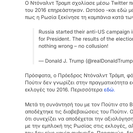
Ο Ντόναλντ Τραμπ σχολίασε μέσω Twitter πω
του 2016 επηρεάστηκαν. Ωστόσο -και εδώ 
πως η Ρωσία ξεκίνησε τη καμπάνια κατά των
Russia started their anti-US campaign i
for President. The results of the elec
nothing wrong – no collusion!
— Donald J. Trump (@realDonaldTrum
Πρόσφατα, ο Πρόεδρος Ντόναλντ Τράμπ, φάν
Πούτιν δεν γνωρίζει στην πραγματικότητα ε
εκλογές του 2016. Περισσότερα
εδώ
.
Μετά τη συνάντησή του με τον Πούτιν στο Β
αποδέχτηκε τις διαβεβαιώσεις του Πούτιν. 
ότι συνεχίζει να αποδέχεται την αξιολόγη
με την εμπλοκή της Ρωσίας στις εκλογές, α
του δεν είχε καμία ανάμειξη. Προφανώς, δεν