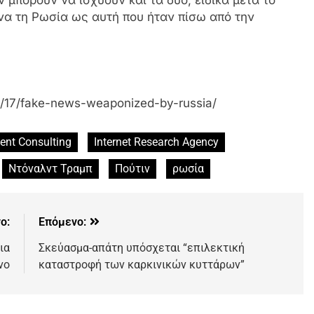
να τη Ρωσία ως αυτή που ήταν πίσω από την
1/17/fake-news-weaponized-by-russia/
nt Consulting
Internet Research Agency
Ντόναλντ Τραμπ
Πούτιν
ρωσία
ο:
Επόμενο:
ια
Σκεύασμα-απάτη υπόσχεται “επιλεκτική
νο
καταστροφή των καρκινικών κυττάρων”