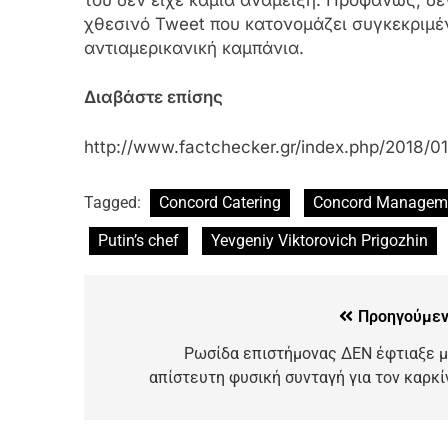
χθεσινό Tweet που κατονομάζει συγκεκριμέ
αντιαμερικανική καμπάνια.
Διαβάστε επίσης
http://www.factchecker.gr/index.php/2018/0
Tagged:
Concord Catering
Concord Manageme
Putin’s chef
Yevgeniy Viktorovich Prigozhin
Προηγούμεν
Ρωσίδα επιστήμονας ΔΕΝ έφτιαξε μ
απίστευτη φυσική συνταγή για τον καρκί