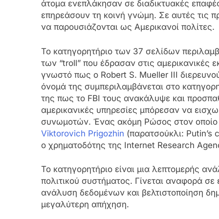
άτομα ενεπλάκησαν σε διαδικτυακές επαφές
επηρεάσουν τη κοινή γνώμη. Σε αυτές τις 
να παρουσιάζονται ως Αμερικανοί πολίτες.
Το κατηγορητήριο των 37 σελίδων περιλαμβ
των “troll” που έδρασαν στις αμερικανικές 
γνωστό πως ο Robert S. Mueller III διερευν
όνομά της συμπεριλαμβάνεται στο κατηγορη
της πως το FBI τους ανακάλυψε και προσπαθε
αμερικανικές υπηρεσίες μπόρεσαν να εισχ
συνωμοτών. Ένας ακόμη Ρώσος στον οποίο 
Viktorovich Prigozhin
(παρατσούκλι: Putin’s
ο χρηματοδότης της Internet Research Agen
Το κατηγορητήριο είναι μια λεπτομερής αν
πολιτικού συστήματος. Γίνεται αναφορά σε
ανάλυση δεδομένων και βελτιστοποίηση δη
μεγαλύτερη απήχηση.