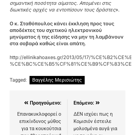
σημαντική ποσότητα αίματος. Απομένει στις
διωκτικές αρχές να εντοπίσουν τους δράστες
».
Ο κ. Σταθόπουλος κάνει έκκληση προς τους
αποδέκτες του σχετικού ηλεκτρονικού
μηνύματος ή της είδησης να μην τη λαμβάνουν
στα σοβαρά καθώς είναι απάτη
.
http://ellinikahoaxes.gr/2013/05/17/%CE%
%CE%BC%CE%B5%CF%81%CE%B9%CF%83%CE%
Tagged:
Βαγγέλης Μερισιώτης
Προηγούμενο:
Επόμενο:
Επανακυκλοφορεί ο
ΔΕΝ ισχύει πως η
επικίνδυνος μύθος
Κομισιόν έστειλε
για τα κουκούτσια
μολυσμένα αυγά για