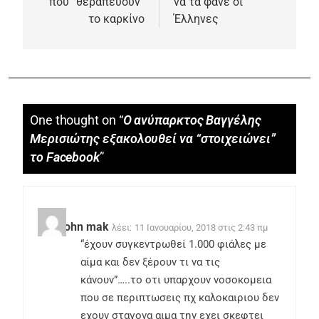
που “θεραπεύουν”
να τα φάνε οι
το καρκίνο
Έλληνες
One thought on “
Ο ανύπαρκτος Βαγγέλης
Μερισιώτης εξακολουθεί να “στοιχειώνει”
το Facebook
”
Ο/Η
john mak
λέει:
11 Ιανουαρίου, 2018 στις 2:43 πμ
“έχουν συγκεντρωθεί 1.000 φιάλες με
αίμα και δεν ξέρουν τι να τις
κάνουν”…..το οτι υπαρχουν νοσοκομεια
που σε περιπτωσεις πχ καλοκαιριου δεν
εχουν σταγονα αιμα την εχει σκεφτει