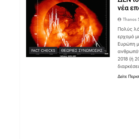
νέα ε
Thanos S
Πολύς λόγ
ερχομό μ
Ευρώπη μ
FACT CHECKS
ΘΕΩΡΊΕΣ ΣΥΝΩΜΟΣΊΑΣ
ανθρωπότ
2018 (ή 2
διαρκέσει
Δείτε Περι