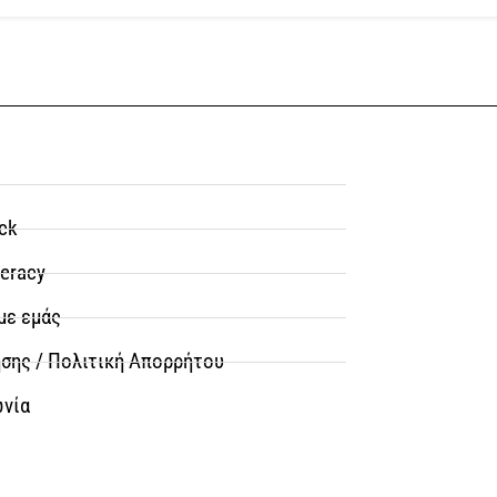
ck
teracy
με εμάς
σης / Πολιτική Απορρήτου
ωνία