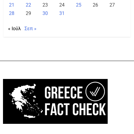
21
22
23
24
25
26
27
28
29
30
31
« Ιούλ
Σεπ »