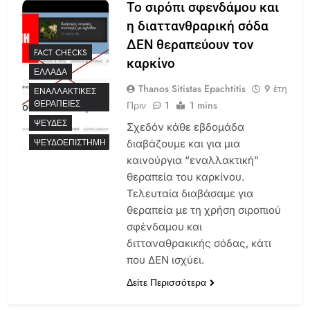
Το σιρόπι σφενδάμου και
η διαττανθραρική σόδα
ΔΕΝ θεραπεύουν τον
FACT CHECKS
καρκίνο
ΕΛΛΆΔΑ
Thanos Sitistas Epachtitis
9 έτη
ΕΝΑΛΛΑΚΤΙΚΈΣ
ΘΕΡΑΠΕΊΕΣ
Πριν
1
1 mins
ΨΕΥΔΈΣ
Σχεδόν κάθε εβδομάδα
ΨΕΥΔΟΕΠΙΣΤΉΜΗ
διαβάζουμε και για μια
καινούργια “εναλλακτική”
θεραπεία του καρκίνου.
Τελευταία διαβάσαμε για
θεραπεία με τη χρήση σιροπιού
σφένδαμου και
διτταναθρακικής σόδας, κάτι
που ΔΕΝ ισχύει.
Δείτε Περισσότερα