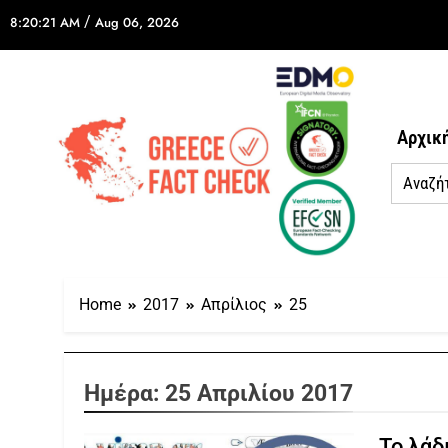
/
8:20:21 AM
Aug 06, 2026
Αρχικ
Home
2017
Απρίλιος
25
Ημέρα:
25 Απριλίου 2017
Το λάδ