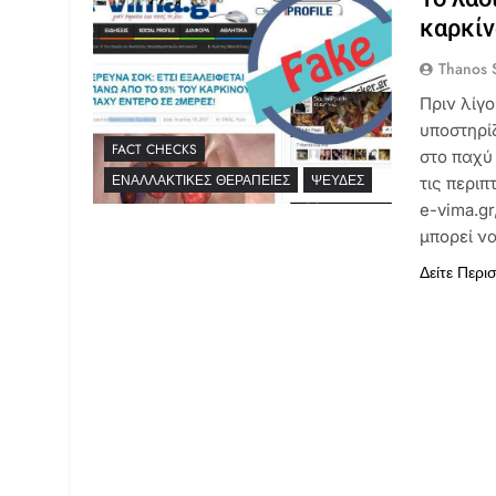
καρκίν
Thanos S
Πριν λίγ
υποστηρί
FACT CHECKS
στο παχύ
ΕΝΑΛΛΑΚΤΙΚΈΣ ΘΕΡΑΠΕΊΕΣ
ΨΕΥΔΈΣ
τις περιπ
e-vima.gr
μπορεί ν
Δείτε Περι