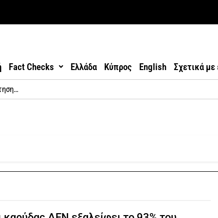
ή
Fact Checks
Ελλάδα
Κύπρος
English
Σχετικά με
ι καρύδας ΔΕΝ εξαλείφει το 93% του