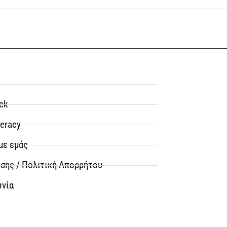
ck
teracy
με εμάς
σης / Πολιτική Απορρήτου
ωνία