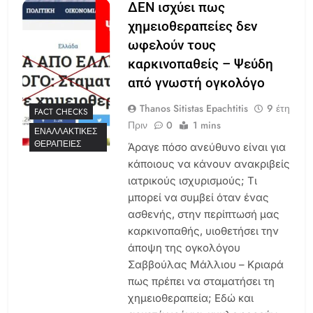
ΔΕΝ ισχύει πως
χημειοθεραπείες δεν
ωφελούν τους
καρκινοπαθείς – Ψεύδη
από γνωστή ογκολόγο
Thanos Sitistas Epachtitis
9 έτη
FACT CHECKS
Πριν
0
1 mins
ΕΝΑΛΛΑΚΤΙΚΈΣ
ΘΕΡΑΠΕΊΕΣ
Άραγε πόσο ανεύθυνο είναι για
κάποιους να κάνουν ανακριβείς
ιατρικούς ισχυρισμούς; Τι
μπορεί να συμβεί όταν ένας
ασθενής, στην περίπτωσή μας
καρκινοπαθής, υιοθετήσει την
άποψη της ογκολόγου
Σαββούλας Μάλλιου – Κριαρά
πως πρέπει να σταματήσει τη
χημειοθεραπεία; Εδώ και