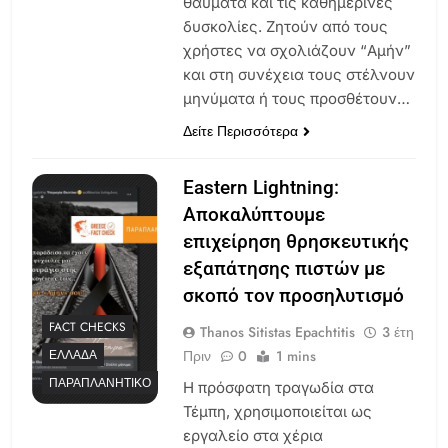
θαύματα και τις καθημερινές
δυσκολίες. Ζητούν από τους
χρήστες να σχολιάζουν “Αμήν”
και στη συνέχεια τους στέλνουν
μηνύματα ή τους προσθέτουν…
Δείτε Περισσότερα
Eastern Lightning:
Αποκαλύπτουμε
επιχείρηση θρησκευτικής
εξαπάτησης πιστών με
σκοπό τον προσηλυτισμό
FACT CHECKS
Thanos Sitistas Epachtitis
3 έτη
Πριν
0
1 mins
ΕΛΛΆΔΑ
ΠΑΡΑΠΛΑΝΗΤΙΚΌ
Η πρόσφατη τραγωδία στα
Τέμπη, χρησιμοποιείται ως
εργαλείο στα χέρια