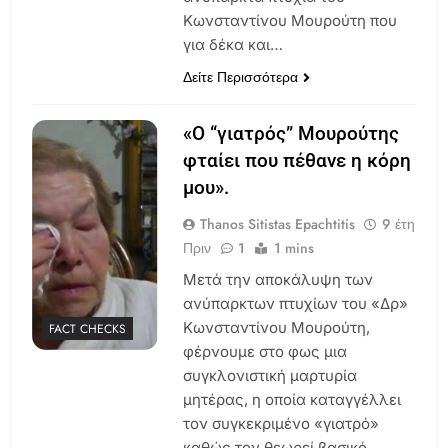
Κωνσταντίνου Μουρούτη που
για δέκα και…
Δείτε Περισσότερα
«Ο “γιατρός” Μουρούτης
φταίει που πέθανε η κόρη
μου».
Thanos Sitistas Epachtitis
9 έτη
Πριν
1
1 mins
Μετά την αποκάλυψη των
ανύπαρκτων πτυχίων του «Δρ»
Κωνσταντίνου Μουρούτη,
FACT CHECKS
φέρνουμε στο φως μια
συγκλονιστική μαρτυρία
μητέρας, η οποία καταγγέλλει
τον συγκεκριμένο «γιατρό»
καθώς τον θεωρεί βασικό