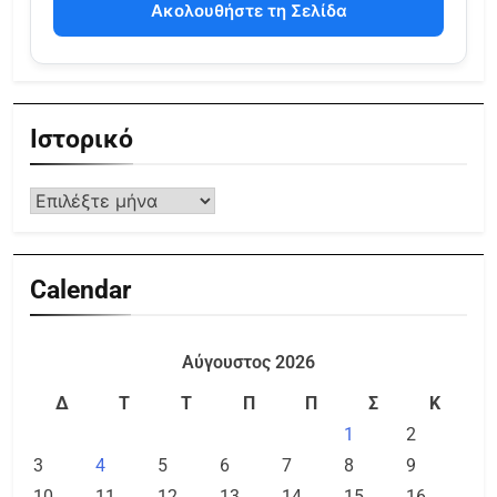
Ακολουθήστε τη Σελίδα
Ιστορικό
Calendar
Αύγουστος 2026
Δ
Τ
Τ
Π
Π
Σ
Κ
1
2
3
4
5
6
7
8
9
10
11
12
13
14
15
16