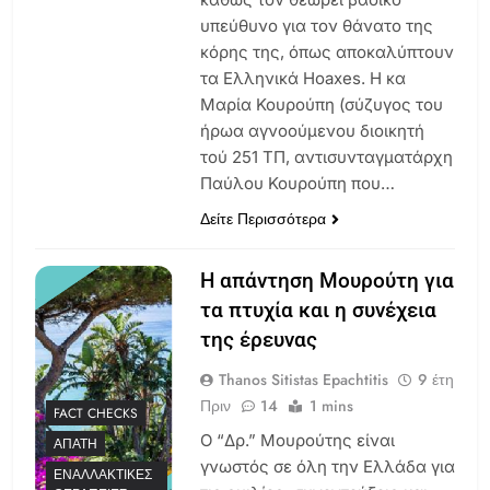
υπεύθυνο για τον θάνατο της
κόρης της, όπως αποκαλύπτουν
τα Ελληνικά Hoaxes. Η κα
Μαρία Κουρούπη (σύζυγος του
ήρωα αγνοούμενου διοικητή
τού 251 ΤΠ, αντισυνταγματάρχη
Παύλου Κουρούπη που…
Δείτε Περισσότερα
Η απάντηση Μουρούτη για
τα πτυχία και η συνέχεια
της έρευνας
Thanos Sitistas Epachtitis
9 έτη
Πριν
14
1 mins
FACT CHECKS
Ο “Δρ.” Μουρούτης είναι
ΑΠΆΤΗ
γνωστός σε όλη την Ελλάδα για
ΕΝΑΛΛΑΚΤΙΚΈΣ