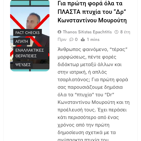
Για πρώτη φορά όλα τα
ΠΛΑΣΤΑ πτυχία του “Δρ”
Κωνσταντίνου Μουρούτη
Thanos Sitistas Epachtitis
8 έτη
FACT CHECKS
Πριν
0
1 mins
ΑΠΆΤΗ
Άνθρωπος φαινόμενο, “τέρας”
ΕΝΑΛΛΑΚΤΙΚΈΣ
ΘΕΡΑΠΕΊΕΣ
μορφώσεως, πέντε φορές
διδάκτωρ μεταξύ άλλων και
ΨΕΥΔΈΣ
στην ιατρική, ή απλός
τσαρλατάνος; Για πρώτη φορά
σας παρουσιάζουμε δημόσια
όλα τα “πτυχία” του “Dr”
Κωνσταντίνου Μουρούτη και τη
προέλευσή τους. Έχει περάσει
κάτι περισσότερο από ένας
χρόνος από την πρώτη
δημοσίευση σχετικά με τα
ανύπαρκτα πτυχία του