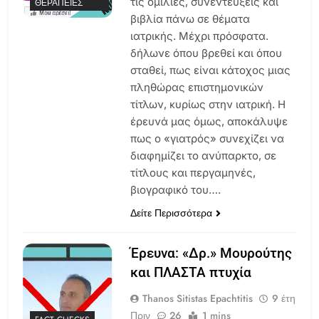
τις ομιλίες, συνεντεύξεις και
ΘΕΡΑΠΕΊΕΣ
βιβλία πάνω σε θέματα
ιατρικής. Μέχρι πρόσφατα.
δήλωνε όπου βρεθεί και όπου
σταθεί, πως είναι κάτοχος μιας
πληθώρας επιστημονικών
τίτλων, κυρίως στην ιατρική. Η
έρευνά μας όμως, αποκάλυψε
πως ο «γιατρός» συνεχίζει να
διαφημίζει το ανύπαρκτο, σε
τίτλους και περγαμηνές,
βιογραφικό του….
Δείτε Περισσότερα
Έρευνα: «Δρ.» Μουρούτης
και ΠΛΑΣΤΑ πτυχία
Thanos Sitistas Epachtitis
9 έτη
Πριν
26
1 mins