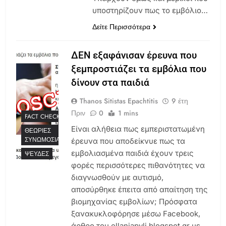
υποστηρίζουν πως το εμβόλιο…
Δείτε Περισσότερα
ΔΕΝ εξαφάνισαν έρευνα που
ξεμπροστιάζει τα εμβόλια που
δίνουν στα παιδιά
Thanos Sitistas Epachtitis
9 έτη
Πριν
0
1 mins
FACT CHECKS
Είναι αλήθεια πως εμπεριστατωμένη
ΘΕΩΡΊΕΣ
ΣΥΝΩΜΟΣΊΑΣ
έρευνα που αποδείκνυε πως τα
εμβολιασμένα παιδιά έχουν τρεις
ΨΕΥΔΈΣ
φορές περισσότερες πιθανότητες να
διαγνωσθούν με αυτισμό,
αποσύρθηκε έπειτα από απαίτηση της
βιομηχανίας εμβολίων; Πρόσφατα
ξανακυκλοφόρησε μέσω Facebook,
άρθρο του ellaniapyli.blogspot.gr με