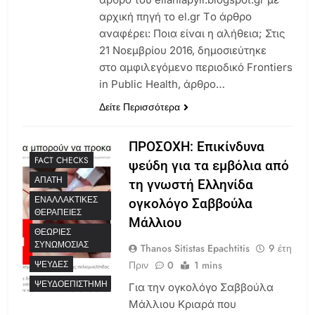
αρχική πηγή το el.gr Tο άρθρο
αναφέρει: Ποια είναι η αλήθεια; Στις
21 Νοεμβρίου 2016, δημοσιεύτηκε
στο αμφιλεγόμενο περιοδικό Frontiers
in Public Health, άρθρο…
Δείτε Περισσότερα
ΠΡΟΣΟΧΗ: Επικίνδυνα
FACT CHECKS
ψεύδη για τα εμβόλια από
ΑΠΆΤΗ
τη γνωστή Ελληνίδα
ΕΝΑΛΛΑΚΤΙΚΈΣ
ογκολόγο Σαββούλα
ΘΕΡΑΠΕΊΕΣ
Μάλλιου
ΘΕΩΡΊΕΣ
ΣΥΝΩΜΟΣΊΑΣ
Thanos Sitistas Epachtitis
9 έτη
Πριν
0
1 mins
ΨΕΥΔΈΣ
ΨΕΥΔΟΕΠΙΣΤΉΜΗ
Για την ογκολόγο Σαββούλα
Μάλλιου Κριαρά που