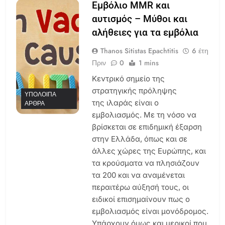
Εμβόλιο MMR και
αυτισμός – Μύθοι και
αλήθειες για τα εμβόλια
Thanos Sitistas Epachtitis
6 έτη
Πριν
0
1 mins
Κεντρικό σημείο της
στρατηγικής πρόληψης
ΥΠΌΛΟΙΠΑ
της ιλαράς είναι ο
ΆΡΘΡΑ
εμβολιασμός. Με τη νόσο να
βρίσκεται σε επιδημική έξαρση
στην Ελλάδα, όπως και σε
άλλες χώρες της Ευρώπης, και
τα κρούσματα να πλησιάζουν
τα 200 και να αναμένεται
περαιτέρω αύξησή τους, οι
ειδικοί επισημαίνουν πως ο
εμβολιασμός είναι μονόδρομος.
Υπάρχουν όμως και μερικοί που