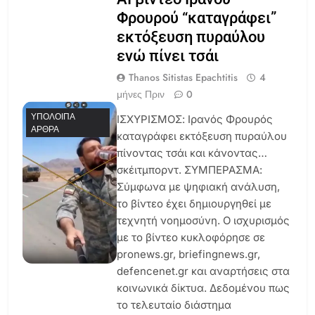
Φρουρού “καταγράφει”
εκτόξευση πυραύλου
ενώ πίνει τσάι
Thanos Sitistas Epachtitis
4
μήνες Πριν
0
ΥΠΌΛΟΙΠΑ
ΙΣΧΥΡΙΣΜΟΣ: Ιρανός Φρουρός
ΆΡΘΡΑ
καταγράφει εκτόξευση πυραύλου
πίνοντας τσάι και κάνοντας…
σκέιτμπορντ. ΣΥΜΠΕΡΑΣΜΑ:
Σύμφωνα με ψηφιακή ανάλυση,
το βίντεο έχει δημιουργηθεί με
τεχνητή νοημοσύνη. Ο ισχυρισμός
με το βίντεο κυκλοφόρησε σε
pronews.gr, briefingnews.gr,
defencenet.gr και αναρτήσεις στα
κοινωνικά δίκτυα. Δεδομένου πως
το τελευταίο διάστημα