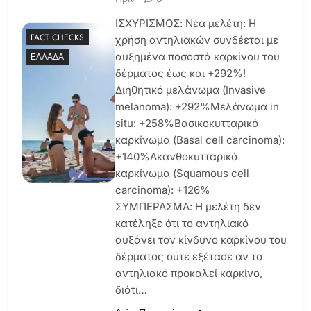
ΙΣΧΥΡΙΣΜΟΣ: Νέα μελέτη: Η
FACT CHECKS
χρήση αντηλιακών συνδέεται με
αυξημένα ποσοστά καρκίνου του
ΕΛΛΆΔΑ
δέρματος έως και +292%!
Διηθητικό μελάνωμα (Invasive
melanoma): +292%Μελάνωμα in
situ: +258%Βασικοκυτταρικό
καρκίνωμα (Basal cell carcinoma):
+140%Ακανθοκυτταρικό
καρκίνωμα (Squamous cell
carcinoma): +126%
ΣΥΜΠΕΡΑΣΜΑ: Η μελέτη δεν
κατέληξε ότι το αντηλιακό
αυξάνει τον κίνδυνο καρκίνου του
δέρματος ούτε εξέτασε αν το
αντηλιακό προκαλεί καρκίνο,
διότι…