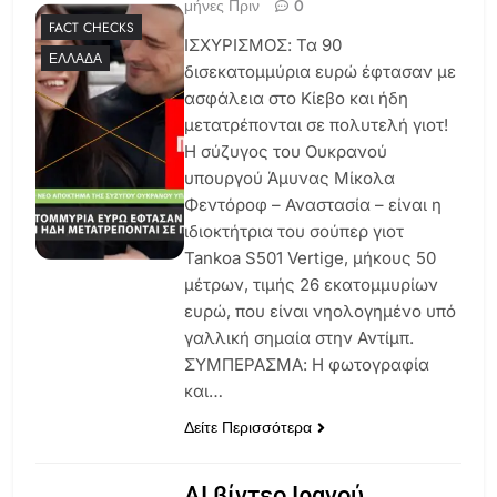
μήνες Πριν
0
FACT CHECKS
ΙΣΧΥΡΙΣΜΟΣ: Τα 90
ΕΛΛΆΔΑ
δισεκατομμύρια ευρώ έφτασαν με
ασφάλεια στο Κίεβο και ήδη
μετατρέπονται σε πολυτελή γιοτ!
Η σύζυγος του Ουκρανού
υπουργού Άμυνας Μίκολα
Φεντόροφ – Αναστασία – είναι η
ιδιοκτήτρια του σούπερ γιοτ
Tankoa S501 Vertige, μήκους 50
μέτρων, τιμής 26 εκατομμυρίων
ευρώ, που είναι νηολογημένο υπό
γαλλική σημαία στην Αντίμπ.
ΣΥΜΠΕΡΑΣΜΑ: Η φωτογραφία
και…
Δείτε Περισσότερα
AI βίντεο Ιρανού