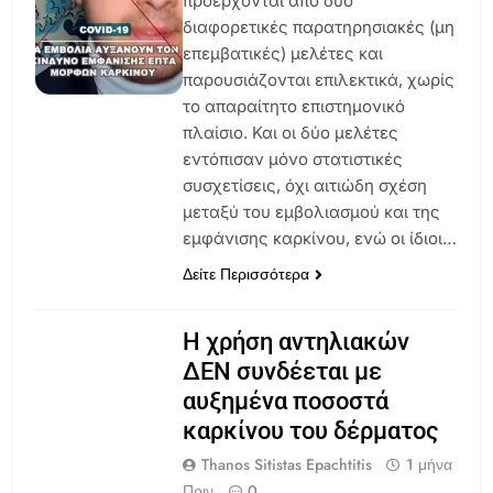
προέρχονται από δύο
διαφορετικές παρατηρησιακές (μη
επεμβατικές) μελέτες και
παρουσιάζονται επιλεκτικά, χωρίς
το απαραίτητο επιστημονικό
πλαίσιο. Και οι δύο μελέτες
εντόπισαν μόνο στατιστικές
συσχετίσεις, όχι αιτιώδη σχέση
μεταξύ του εμβολιασμού και της
εμφάνισης καρκίνου, ενώ οι ίδιοι…
Δείτε Περισσότερα
Η χρήση αντηλιακών
ΔΕΝ συνδέεται με
αυξημένα ποσοστά
καρκίνου του δέρματος
Thanos Sitistas Epachtitis
1 μήνα
Πριν
0