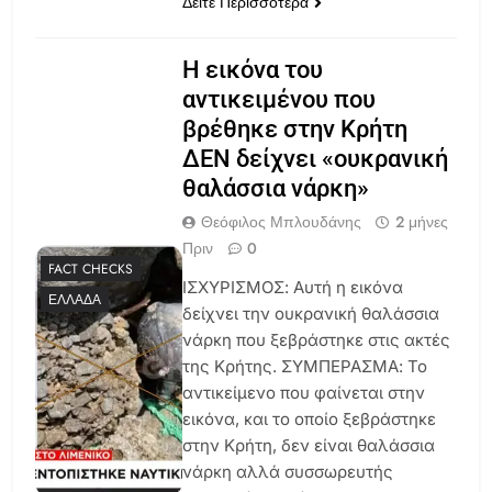
Δείτε Περισσότερα
Η εικόνα του
αντικειμένου που
βρέθηκε στην Κρήτη
ΔΕΝ δείχνει «ουκρανική
θαλάσσια νάρκη»
Θεόφιλος Μπλουδάνης
2 μήνες
Πριν
0
FACT CHECKS
ΙΣΧΥΡΙΣΜΟΣ: Αυτή η εικόνα
ΕΛΛΆΔΑ
δείχνει την ουκρανική θαλάσσια
νάρκη που ξεβράστηκε στις ακτές
της Κρήτης. ΣΥΜΠΕΡΑΣΜΑ: Το
αντικείμενο που φαίνεται στην
εικόνα, και το οποίο ξεβράστηκε
στην Κρήτη, δεν είναι θαλάσσια
νάρκη αλλά συσσωρευτής