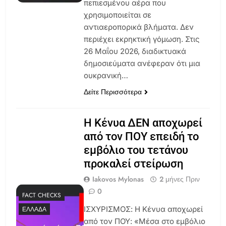
πεπιεσμένου αέρα που
χρησιμοποιείται σε
αντιαεροπορικά βλήματα. Δεν
περιέχει εκρηκτική γόμωση. Στις
26 Μαΐου 2026, διαδικτυακά
δημοσιεύματα ανέφεραν ότι μια
ουκρανική…
Δείτε Περισσότερα
Η Κένυα ΔΕΝ αποχωρεί
από τον ΠΟΥ επειδή το
εμβόλιο του τετάνου
προκαλεί στείρωση
Iakovos Mylonas
2 μήνες Πριν
0
FACT CHECKS
ΙΣΧΥΡΙΣΜΟΣ: H Kένυα αποχωρεί
ΕΛΛΆΔΑ
από τον ΠΟΥ: «Μέσα στο εμβόλιο