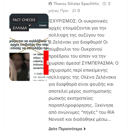
Thanos Sitistas Epachtitis
3
μήνες Πριν
0
FACT CHECKS
ΙΣΧΥΡΙΣΜΟΣ: Οι ουκρανικές
αρχές ετοιμάζονται για την
ΕΛΛΆΔΑ
σύλληψη της συζύγου του
Β.Ζελένσκι για διαφθορά! Οι
σύμβουλοι του Ουκρανού
προέδρου του είπαν να την
χωρίσει άμεσα! ΣΥΜΠΕΡΑΣΜΑ: Ο
ισχυρισμός περί επικείμενης
σύλληψης της Ολένα Ζελένσκα
για διαφθορά είναι ψευδής και
αποτελεί μέρος συστηματικής
ρωσικής εκστρατείας
παραπληροφόρησης. Ξεκίνησε
από ανώνυμες “πηγές” του RIA
Novosti και διαδόθηκε μέσω…
Δείτε Περισσότερα