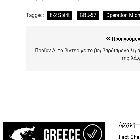
Tagged:
B-2 Spirit
GBU-57
Operation Mid
Προηγούμεν
Προϊόν AI το βίντεο με το βομβαρδισμένο λιμά
της Χάι
Αρχική
Fact Che