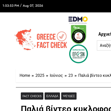
/
1:53:53 PM
Aug 07, 2026
Αρχικ
Home
2025
Ιούνιος
23
Παλιά βίντεο κυκ
FACT CHECKS
ΕΛΛΆΔΑ
ΨΕΥΔΈΣ
Παλιά βίντεο κυκλοφορ