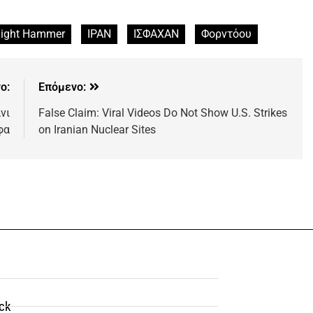
night Hammer
ΙΡΑΝ
ΙΣΦΑΧΑΝ
Φορντόου
ο:
Επόμενο:
νι
False Claim: Viral Videos Do Not Show U.S. Strikes
φα
on Iranian Nuclear Sites
ck