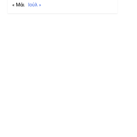
« Μάι
Ιούλ »