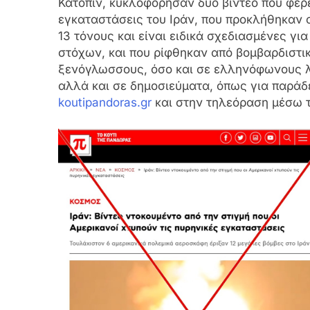
Κατόπιν, κυκλοφόρησαν δυο βίντεο που φέρε
εγκαταστάσεις του Ιράν, που προκλήθηκαν α
13 τόνους και είναι ειδικά σχεδιασμένες γ
στόχων, και που ρίφθηκαν από βομβαρδιστι
ξενόγλωσσους, όσο και σε ελληνόφωνους λ
αλλά και σε δημοσιεύματα, όπως για παράδ
koutipandoras.gr
και στην τηλεόραση μέσω 