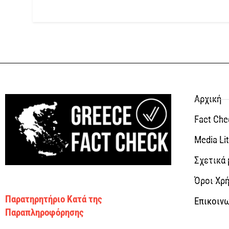
Αρχική
Fact Che
Media Li
Σχετικά 
Όροι Χρή
Παρατηρητήριο Κατά της
Επικοιν
Παραπληροφόρησης