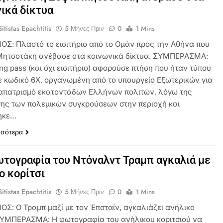
ικά δίκτυα
itistas Epachtitis
5 Μήνες Πριν
0
1 Mins
ΟΣ: Πλαστό το εισιτήριο από το Ομάν προς την Αθήνα που
Μητσοτάκη ανέβασε στα κοινωνικά δίκτυα. ΣΥΜΠΕΡΑΣΜΑ:
ng pass (και όχι εισιτήριο) αφορούσε πτήση που ήταν τύπου
με κωδικό 6X, οργανωμένη από το υπουργείο Εξωτερικών για
απατρισμό εκατοντάδων Ελλήνων πολιτών, λόγω της
ης των πολεμικών συγκρούσεων στην περιοχή και
ηκε…
σσότερα
ωτογραφία του Ντόναλντ Τραμπ αγκαλιά με
ο κορίτσι
itistas Epachtitis
5 Μήνες Πριν
0
1 Mins
ΟΣ: Ο Τραμπ μαζί με τον Έπσταϊν, αγκαλιάζει ανήλικο
 ΣΥΜΠΕΡΑΣΜΑ: Η φωτογραφία του ανήλικου κοριτσιού να