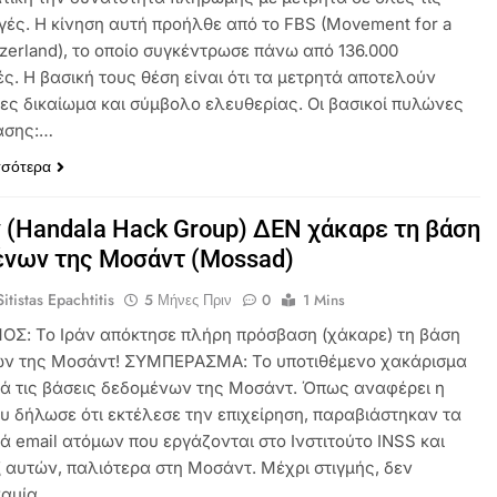
ές. Η κίνηση αυτή προήλθε από το FBS (Movement for a
tzerland), το οποίο συγκέντρωσε πάνω από 136.000
ς. Η βασική τους θέση είναι ότι τα μετρητά αποτελούν
ες δικαίωμα και σύμβολο ελευθερίας. Οι βασικοί πυλώνες
ασης:…
σσότερα
ν (Handala Hack Group) ΔΕΝ χάκαρε τη βάση
ένων της Μοσάντ (Mossad)
itistas Epachtitis
5 Μήνες Πριν
0
1 Mins
ΟΣ: Το Ιράν απόκτησε πλήρη πρόσβαση (χάκαρε) τη βάση
ν της Μοσάντ! ΣΥΜΠΕΡΑΣΜΑ: Το υποτιθέμενο χακάρισμα
ά τις βάσεις δεδομένων της Μοσάντ. Όπως αναφέρει η
υ δήλωσε ότι εκτέλεσε την επιχείρηση, παραβιάστηκαν τα
ά email ατόμων που εργάζονται στο Ινστιτούτο INSS και
ξ αυτών, παλιότερα στη Μοσάντ. Μέχρι στιγμής, δεν
καμία…