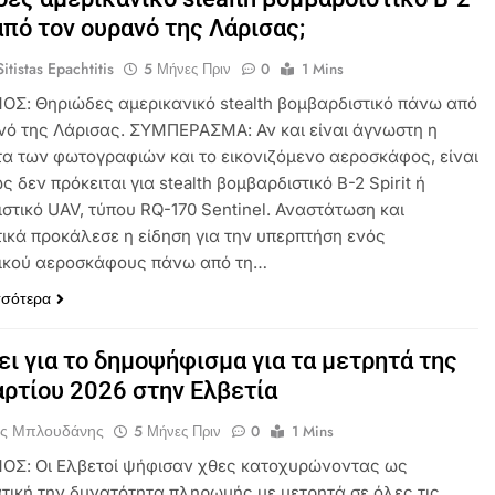
πό τον ουρανό της Λάρισας;
itistas Epachtitis
5 Μήνες Πριν
0
1 Mins
ΟΣ: Θηριώδες αμερικανικό stealth βομβαρδιστικό πάνω από
νό της Λάρισας. ΣΥΜΠΕΡΑΣΜΑ: Αν και είναι άγνωστη η
τα των φωτογραφιών και το εικονιζόμενο αεροσκάφος, είναι
 δεν πρόκειται για stealth βομβαρδιστικό B-2 Spirit ή
στικό UAV, τύπου RQ-170 Sentinel. Αναστάτωση και
ικά προκάλεσε η είδηση για την υπερπτήση ενός
ικού αεροσκάφους πάνω από τη…
σσότερα
ύει για το δημοψήφισμα για τα μετρητά της
ρτίου 2026 στην Ελβετία
ος Μπλουδάνης
5 Μήνες Πριν
0
1 Mins
ΟΣ: Οι Ελβετοί ψήφισαν χθες κατοχυρώνοντας ως
τική την δυνατότητα πληρωμής με μετρητά σε όλες τις