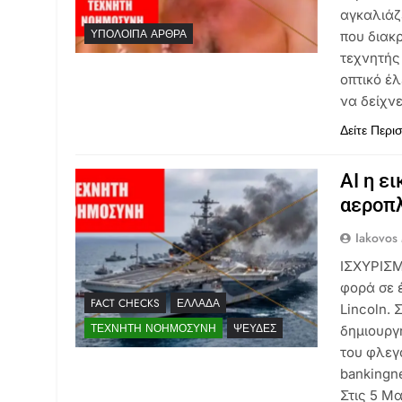
αγκαλιάζ
ΥΠΌΛΟΙΠΑ ΆΡΘΡΑ
που διακρ
τεχνητής
οπτικό έ
να δείχν
Δείτε Περι
AI η ε
αεροπλ
Iakovos
ΙΣΧΥΡΙΣΜ
φορά σε 
FACT CHECKS
ΕΛΛΆΔΑ
Lincoln.
ΤΕΧΝΗΤΉ ΝΟΗΜΟΣΎΝΗ
ΨΕΥΔΈΣ
δημιουργ
του φλεγ
bankingne
Στις 5 Μ