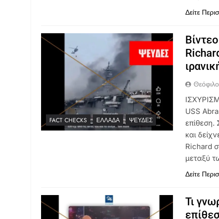
Δείτε Περι
Βίντεο
Richar
ιρανικ
Θεόφιλ
ΙΣΧΥΡΙΣΜ
USS Abra
FACT CHECKS
ΕΛΛΆΔΑ
ΨΕΥΔΈΣ
επίθεση.
και δείχ
Richard σ
μεταξύ τ
Δείτε Περι
Τι γνω
επίθεσ