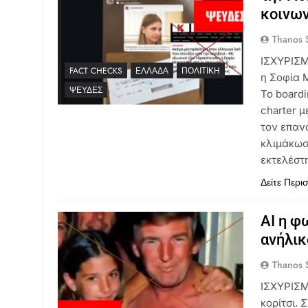
κοινων
Thanos S
ΙΣΧΥΡΙΣΜ
FACT CHECKS
ΕΛΛΆΔΑ
ΠΟΛΙΤΙΚΉ
η Σοφία 
ΨΕΥΔΈΣ
Το boardi
charter 
τον επαν
κλιμάκωσ
εκτελέστ
Δείτε Περι
AI η φ
ανήλικ
Thanos S
ΙΣΧΥΡΙΣΜ
κορίτσι.