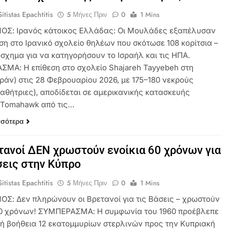
itistas Epachtitis
5 Μήνες Πριν
0
1 Mins
ΟΣ: Ιρανός κάτοικος Ελλάδας: Οι Μουλάδες εξαπέλυσαν
ση στο Ιρανικό σχολείο θηλέων που σκότωσε 108 κορίτσια –
σχημα για να κατηγορήσουν το Ισραήλ και τις ΗΠΑ.
ΜΑ: Η επίθεση στο σχολείο Shajareh Tayyebeh στη
Ιράν) στις 28 Φεβρουαρίου 2026, με 175–180 νεκρούς
μαθήτριες), αποδίδεται σε αμερικανικής κατασκευής
Tomahawk από τις…
σσότερα
τανοί ΔΕΝ χρωστούν ενοίκια 60 χρόνων για
σεις στην Κύπρο
itistas Epachtitis
5 Μήνες Πριν
0
1 Mins
ΟΣ: Δεν πληρώνουν οι Βρετανοί για τις Βάσεις – χρωστούν
60 χρόνων! ΣΥΜΠΕΡΑΣΜΑ: Η συμφωνία του 1960 προέβλεπε
κή βοήθεια 12 εκατομμυρίων στερλινών προς την Κυπριακή