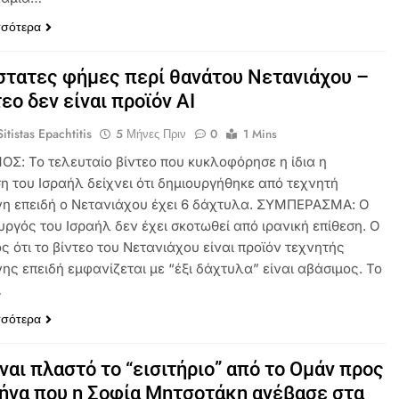
σσότερα
τατες φήμες περί θανάτου Νετανιάχου –
τεο δεν είναι προϊόν AI
itistas Epachtitis
5 Μήνες Πριν
0
1 Mins
ΟΣ: Το τελευταίο βίντεο που κυκλοφόρησε η ίδια η
η του Ισραήλ δείχνει ότι δημιουργήθηκε από τεχνητή
η επειδή ο Νετανιάχου έχει 6 δάχτυλα. ΣΥΜΠΕΡΑΣΜΑ: Ο
ργός του Ισραήλ δεν έχει σκοτωθεί από ιρανική επίθεση. Ο
ς ότι το βίντεο του Νετανιάχου είναι προϊόν τεχνητής
ης επειδή εμφανίζεται με “έξι δάχτυλα” είναι αβάσιμος. Το
…
σσότερα
ναι πλαστό το “εισιτήριο” από το Ομάν προς
ήνα που η Σοφία Μητσοτάκη ανέβασε στα