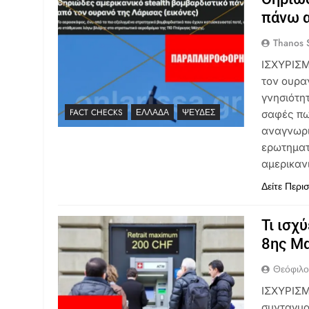
πάνω α
Thanos S
ΙΣΧΥΡΙΣΜ
τον ουρα
γνησιότη
FACT CHECKS
ΕΛΛΆΔΑ
ΨΕΥΔΈΣ
σαφές πως
αναγνωρι
ερωτηματ
αμερικαν
Δείτε Περι
Τι ισχ
8ης Μα
Θεόφιλ
ΙΣΧΥΡΙΣΜ
συνταγμα