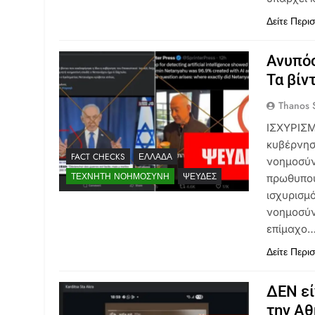
Δείτε Περι
Ανυπόσ
Τα βίν
Thanos S
ΙΣΧΥΡΙΣΜ
κυβέρνησ
FACT CHECKS
ΕΛΛΆΔΑ
νοημοσύν
ΤΕΧΝΗΤΉ ΝΟΗΜΟΣΎΝΗ
ΨΕΥΔΈΣ
πρωθυπου
ισχυρισμό
νοημοσύν
επίμαχο
Δείτε Περι
ΔΕΝ εί
την Αθ