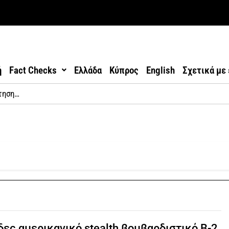
ή
Fact Checks
Ελλάδα
Κύπρος
English
Σχετικά με
ες αμερικανικό stealth βομβαρδιστικό B-2