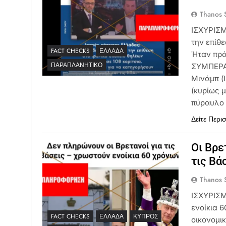
Thanos S
ΙΣΧΥΡΙΣΜ
την επίθε
FACT CHECKS
ΕΛΛΆΔΑ
Ήταν πρό
ΠΑΡΑΠΛΑΝΗΤΙΚΌ
ΣΥΜΠΕΡΑΣ
Μινάμπ (
(κυρίως 
πύραυλο 
Δείτε Περι
Οι Βρε
τις Βά
Thanos S
ΙΣΧΥΡΙΣΜ
ενοίκια 
FACT CHECKS
ΕΛΛΆΔΑ
ΚΎΠΡΟΣ
οικονομι