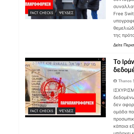
συναλλαγ
FACT CHECKS
ΨΕΥΔΈΣ
Free Swi
υπογραφέ
θεμελιώδ
της πρότ
Δείτε Περι
Το Ιρά
δεδομ
Thanos S
ΙΣΧΥΡΙΣΜ
δεδομένω
δεν αφορ
FACT CHECKS
ΨΕΥΔΈΣ
ομάδα πο
προσωπικ
κάποια ε
υπάρχει 