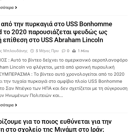
σσότερα
 από την πυρκαγιά στο USS Bonhomme
d το 2020 παρουσιάζεται ψευδώς ως
ή επίθεση στο USS Abraham Lincoln
ος Μπλουδάνης
5 Μήνες Πριν
0
1 Mins
ΟΣ : Αυτό το βίντεο δείχνει το αμερικανικό αεροπλανοφόρο
ham Lincoln να φλέγεται, μετά από ιρανική πυραυλική
 ΣΥΜΠΕΡΑΣΜΑ : Το βίντεο αυτό χρονολογείται από το 2020
νει την τυχαία πυρκαγιά στο αμφίβιο πλοίο USS Bonhomme
το Σαν Ντιέγκο των ΗΠΑ και δεν σχετίζεται με τη σύγκρουση
ων Ηνωμένων Πολιτειών και…
σσότερα
ρίζουμε για το ποιος ευθύνεται για την
η στο σχολείο της Μινάμπ στο Ιράν;