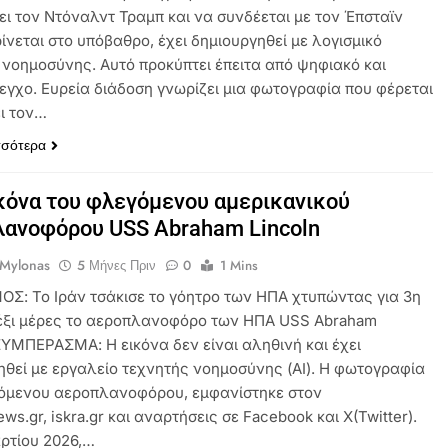
ει τον Ντόναλντ Τραμπ και να συνδέεται με τον Έπσταϊν
ίνεται στο υπόβαθρο, έχει δημιουργηθεί με λογισμικό
 νοημοσύνης. Αυτό προκύπτει έπειτα από ψηφιακό και
λεγχο. Ευρεία διάδοση γνωρίζει μια φωτογραφία που φέρεται
ει τον…
σσότερα
ικόνα του φλεγόμενου αμερικανικού
ανοφόρου USS Abraham Lincoln
 Mylonas
5 Μήνες Πριν
0
1 Mins
ΟΣ: Το Ιράν τσάκισε το γόητρο των ΗΠΑ χτυπώντας για 3η
έξι μέρες το αεροπλανοφόρο των ΗΠΑ USS Abraham
 ΣΥΜΠΕΡΑΣΜΑ: Η εικόνα δεν είναι αληθινή και έχει
ηθεί με εργαλείο τεχνητής νοημοσύνης (AI). Η φωτογραφία
όμενου αεροπλανοφόρου, εμφανίστηκε στον
ws.gr, iskra.gr και αναρτήσεις σε Facebook και X(Twitter).
αρτίου 2026,…