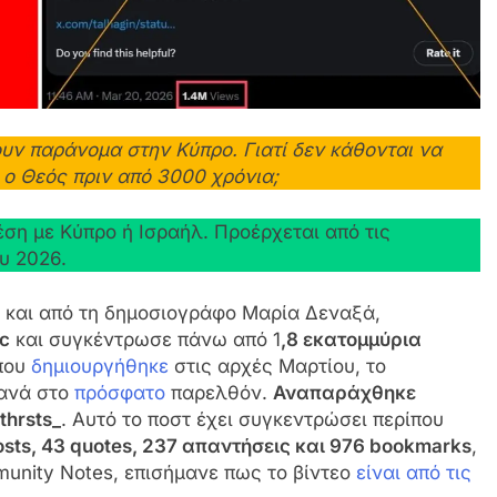
ουν παράνομα στην Κύπρο. Γιατί δεν κάθονται να
 ο Θεός πριν από 3000 χρόνια;
ση με Κύπρο ή Ισραήλ. Προέρχεται από τις
υ 2026.
ε και από τη δημοσιογράφο Μαρία Δεναξά,
c
και συγκέντρωσε πάνω από 1
,8 εκατομμύρια
 που
δημιουργήθηκε
στις αρχές Μαρτίου, το
ξανά στο
πρόσφατο
παρελθόν.
Αναπαράχθηκε
hrsts_
. Αυτό το ποστ έχει συγκεντρώσει περίπου
posts, 43 quotes, 237 απαντήσεις και 976 bookmarks
,
unity Notes, επισήμανε πως το βίντεο
είναι από τις