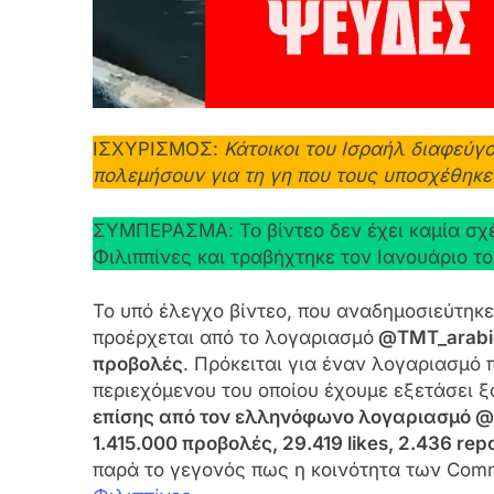
ΙΣΧΥΡΙΣΜΟΣ:
Κάτοικοι του Ισραήλ διαφεύγ
πολεμήσουν για τη γη που τους υποσχέθηκε
ΣΥΜΠΕΡΑΣΜΑ: Το βίντεο δεν έχει καμία σχέ
Φιλιππίνες και τραβήχτηκε τον Ιανουάριο το
Το υπό έλεγχο βίντεο, που αναδημοσιεύτηκ
προέρχεται από το λογαριασμό
@TMT_arabi
προβολές
. Πρόκειται για έναν λογαριασμό
περιεχόμενου του οποίου έχουμε εξετάσει 
επίσης από τον ελληνόφωνο λογαριασμό @t
1.415.000 προβολές, 29.419 likes, 2.436 re
παρά το γεγονός πως η κοινότητα των Comm