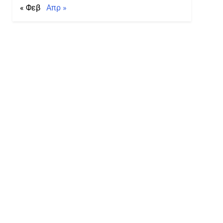
« Φεβ
Απρ »