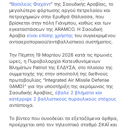
“
Βασιλεύς Φαχάντ
” της Σαουδικής Αραβίας, το
μεγαλύτερο φόρτωσης αργού πετρελαίου και
πετροχημικών στην Ερυθρά Θάλασσα, που
βρίσκεται στην πόλη Γιάνμπου, καθώς και των
εγκαταστάσεων της ARAMCO. Η Σαουδική
Αραβία
είναι επίσης χρήστης
του συγκεκριμένου
αντιαεροπορικού/αντιβαλλιστικού συστήματος.
Την Πέμπτη 19 Μαρτίου 2026 κατά τις πρωινές
ώρες, η Πυροβολαρχία Κατευθυνόμενων
Βλημάτων Patriot της ΕΛΔΥΣΑ, στο πλαίσιο της
συμμετοχής της στην αποστολή της διεθνούς
πρωτοβουλίας “Integrated Air Missile Defense
(IAMD)” για την υποστήριξη της αεράμυνας της
Σαουδικής Αραβίας,
έβαλε 2 βλήματα και
κατέρριψε 2 βαλλιστικούς πυραυλικούς στόχους
αντίστοιχα.
Το βίντεο που συνοδεύει τα εξεταζόμενα άρθρα,
προέρχεται από τον τηλεοπτικό σταθμό ΣΚΑΪ και