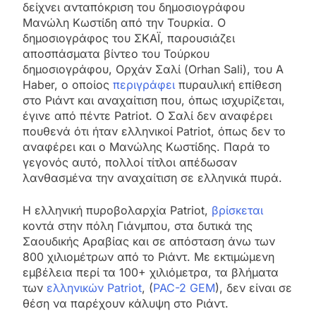
δείχνει ανταπόκριση του δημοσιογράφου
Μανώλη Κωστίδη από την Τουρκία. Ο
δημοσιογράφος του ΣΚΑΪ, παρουσιάζει
αποσπάσματα βίντεο του Τούρκου
δημοσιογράφου, Ορχάν Σαλί (Orhan Sali), του A
Haber, ο οποίος
περιγράφει
πυραυλική επίθεση
στο Ριάντ και αναχαίτιση που, όπως ισχυρίζεται,
έγινε από πέντε Patriot. O Σαλί δεν αναφέρει
πουθενά ότι ήταν ελληνικοί Patriot, όπως δεν το
αναφέρει και ο Μανώλης Κωστίδης. Παρά το
γεγονός αυτό, πολλοί τίτλοι απέδωσαν
λανθασμένα την αναχαίτιση σε ελληνικά πυρά.
Η ελληνική πυροβολαρχία Patriot,
βρίσκεται
κοντά στην πόλη Γιάνμπου, στα δυτικά της
Σαουδικής Αραβίας και σε απόσταση άνω των
800 χιλιομέτρων από το Ριάντ. Με εκτιμώμενη
εμβέλεια περί τα 100+ χιλιόμετρα, τα βλήματα
των
ελληνικών Patriot
, (
PAC-2 GEM
), δεν είναι σε
θέση να παρέχουν κάλυψη στο Ριάντ.