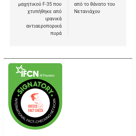
μαχητικού F-35 που
από το θάνατο του
χτυπήθηκε από
Νετανιάχου
ιρανικά
αντιαεροπορικά
πυρά