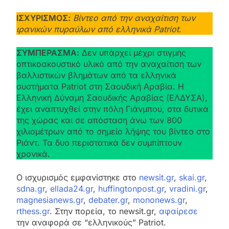
ΙΣΧΥΡΙΣΜΟΣ:
Βίντεο από την αναχαίτιση των
ιρανικών πυραύλων από ελληνικά Patriot
.
ΣΥΜΠΕΡΑΣΜΑ:
Δεν υπάρχει μέχρι στιγμής
οπτικοακουστικό υλικό από την αναχαίτιση των
βαλλιστικών βλημάτων από τα ελληνικά
συστήματα Patriot στη Σαουδική Αραβία. Η
Ελληνική Δύναμη Σαουδικής Αραβίας (ΕΛΔΥΣΑ),
έχει αναπτυχθεί στην πόλη Γιάνμπου, στα δυτικά
της χώρας και σε απόσταση άνω των 800
χιλιομέτρων από το σημείο λήψης του βίντεο στο
Ριάντ. Τα δυο περιστατικά δεν συμπίπτουν
χρονικά.
Ο ισχυρισμός εμφανίστηκε στο
newsit.gr
,
skai.gr
,
sdna.gr
,
ellada24.gr
,
huffingtonpost.gr
,
vradini.gr
,
magnesianews.gr
,
debater.gr
,
mononews.gr
,
rthess.gr
. Στην πορεία, το newsit.gr,
αφαίρεσε
την αναφορά σε “ελληνικούς” Patriot.