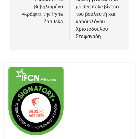
βεβηλωμένο
με deepfake βίντεο
γκράφιτι της Iryna
του βουλευτή και
Zarutska
καρδιολόγου
Χριστόδουλου
Στεφανάδη