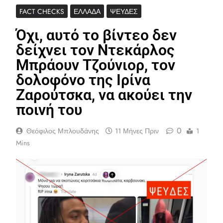
FACT CHECKS
ΕΛΛΆΔΑ
ΨΕΥΔΈΣ
Όχι, αυτό το βίντεο δεν
δείχνει τον Ντεκάρλος
Μπράουν Τζούνιορ, τον
δολοφόνο της Ιρίνα
Ζαρούτσκα, να ακούει την
ποινή του
0
Θεόφιλος Μπλουδάνης
11 Μήνες Πριν
1
Mins