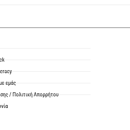
ck
teracy
με εμάς
σης / Πολιτική Απορρήτου
ωνία