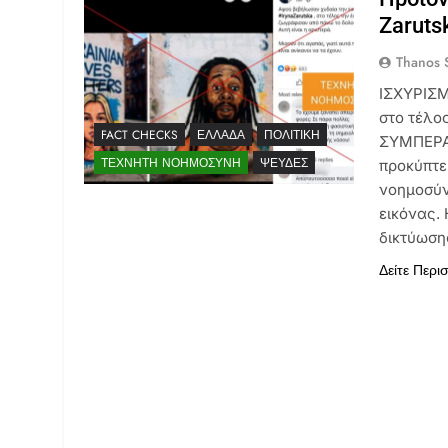
Zaruts
Thanos S
ΙΣΧΥΡΙΣΜ
στο τέλο
FACT CHECKS
ΕΛΛΆΔΑ
ΠΟΛΙΤΙΚΉ
ΣΥΜΠΕΡΑΣ
ΤΕΧΝΗΤΉ ΝΟΗΜΟΣΎΝΗ
ΨΕΥΔΈΣ
προκύπτε
νοημοσύν
εικόνας.
δικτύωση
Δείτε Περι