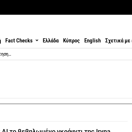
ή
Fact Checks
Ελλάδα
Κύπρος
English
Σχετικά με
 AI το βεβηλωμένο γκράφιτι της Iryna