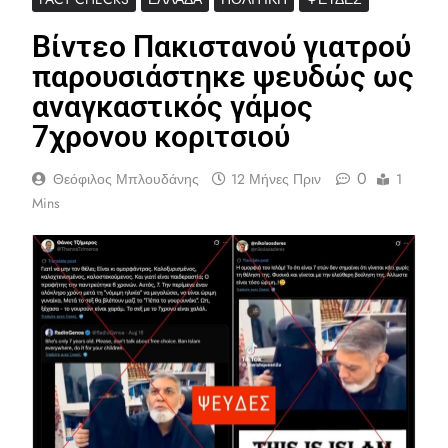
Βίντεο Πακιστανού γιατρού
παρουσιάστηκε ψευδώς ως
αναγκαστικός γάμος
7χρονου κοριτσιού
0
Θεόφιλος Μπλουδάνης
12 Μήνες Πριν
1
Mins