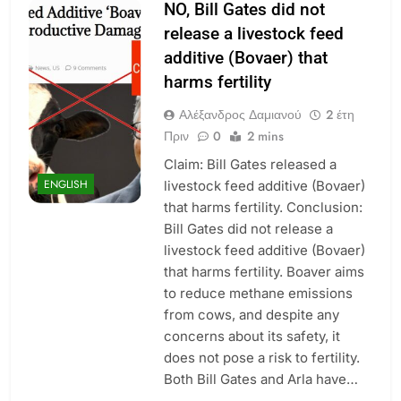
NO, Bill Gates did not
release a livestock feed
additive (Bovaer) that
harms fertility
Αλέξανδρος Δαμιανού
2 έτη
Πριν
0
2 mins
Claim: Bill Gates released a
ENGLISH
livestock feed additive (Bovaer)
that harms fertility. Conclusion:
Bill Gates did not release a
livestock feed additive (Bovaer)
that harms fertility. Boaver aims
to reduce methane emissions
from cows, and despite any
concerns about its safety, it
does not pose a risk to fertility.
Both Bill Gates and Arla have…