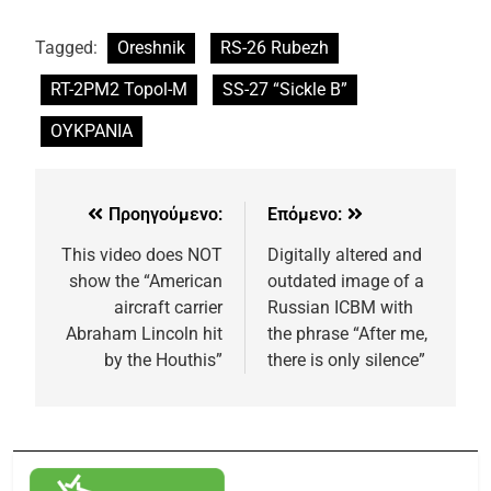
Tagged:
Oreshnik
RS-26 Rubezh
RT-2PM2 Topol-M
SS-27 “Sickle B”
ΟΥΚΡΑΝΙΑ
Προηγούμενο:
Επόμενο:
This video does NOT
Digitally altered and
show the “American
outdated image of a
aircraft carrier
Russian ICBM with
Abraham Lincoln hit
the phrase “After me,
by the Houthis”
there is only silence”