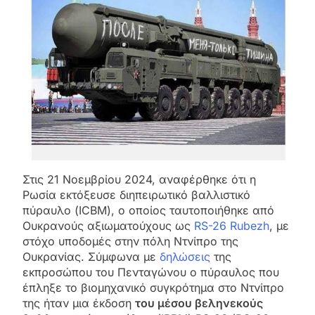
Στις 21 Νοεμβρίου 2024, αναφέρθηκε ότι η
Ρωσία εκτόξευσε διηπειρωτικό βαλλιστικό
πύραυλο (ICBM), ο οποίος ταυτοποιήθηκε από
Ουκρανούς αξιωματούχους ως
RS-26 Rubezh
, με
στόχο υποδομές στην πόλη Ντνίπρο της
Ουκρανίας. Σύμφωνα με
δηλώσεις
της
εκπροσώπου του Πενταγώνου ο πύραυλος που
έπληξε το βιομηχανικό συγκρότημα στο Ντνίπρο
της ήταν μια έκδοση
του μέσου βεληνεκούς