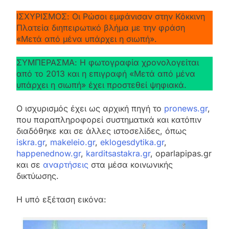
ΙΣΧΥΡΙΣΜΟΣ: Οι Ρώσοι εμφάνισαν στην Κόκκινη
Πλατεία διηπειρωτικό βλήμα με την φράση
«Μετά από μένα υπάρχει η σιωπή».
ΣΥΜΠΕΡΑΣΜΑ: Η φωτογραφία χρονολογείται
από το 2013 και η επιγραφή «Μετά από μένα
υπάρχει η σιωπή» έχει προστεθεί ψηφιακά.
Ο ισχυρισμός έχει ως αρχική πηγή το
pronews.gr
,
που παραπληροφορεί συστηματικά και κατόπιν
διαδόθηκε και σε άλλες ιστοσελίδες, όπως
iskra.gr
,
makeleio.gr
,
eklogesdytika.gr
,
happenednow.gr
,
karditsastakra.gr
, oparlapipas.gr
και σε
αναρτήσεις
στα μέσα κοινωνικής
δικτύωσης.
Η υπό εξέταση εικόνα: