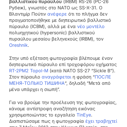
βαλλιστικού πυραύλου
(IRBM) RS-26 (РС-26
Рубеж), γνωστός στο ΝΑΤΟ ως SS-X-31. Ο
Βλαντιμίρ Πούτιν
ανέφερε
ότι το πλήγμα δεν
πραγματοποιήθηκε με διηπειρωτικό βαλλιστικό
πύραυλο (ICBM), αλλά με ένα
νέο μοντέλο
πολυηχητικού (hypersonic) βαλλιστικού
πυραύλου μεσαίου βεληνεκούς (IRBM), τον
Oreshnik
.
Στην υπό εξέταση φωτογραφία βλέπουμε έναν
διηπειρωτικό πύραυλο επί τροχοφόρου οχήματος
RT-2PM2 Topol-M
(κατά NATO SS-27 “Sickle B”).
Στον πύραυλο
αναγράφεται
η φράση “
ПОСЛЕ
МЕНЯ-ТОЛЬКО ТИШИНА
“, δηλαδή “Μετά από
μένα υπάρχει η σιωπή”.
Για να βρούμε την προέλευση της φωτογραφίας,
κάναμε αντίστροφη αναζήτηση εικόνας
χρησιμοποιώντας το εργαλείο
TinEye
.
Διαπιστώσαμε πως η φωτογραφία
έχει τραβηχτεί