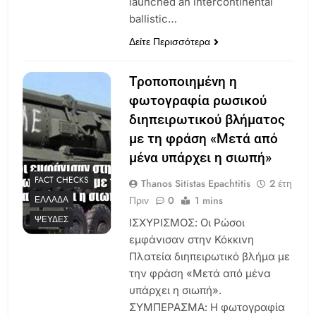
launched an intercontinental
ballistic…
Δείτε Περισσότερα
Τροποποιημένη η
φωτογραφία ρωσικού
διηπειρωτικού βλήματος
με τη φράση «Μετά από
μένα υπάρχει η σιωπή»
FACT CHECKS
Thanos Sitistas Epachtitis
2 έτη
Πριν
0
1 mins
ΕΛΛΆΔΑ
ΨΕΥΔΈΣ
ΙΣΧΥΡΙΣΜΟΣ: Οι Ρώσοι
εμφάνισαν στην Κόκκινη
Πλατεία διηπειρωτικό βλήμα με
την φράση «Μετά από μένα
υπάρχει η σιωπή».
ΣΥΜΠΕΡΑΣΜΑ: Η φωτογραφία