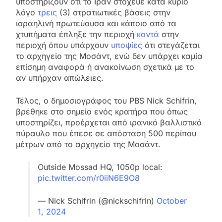
υποστηρίζουν ότι το Ιράν στόχευε κατά κύριο
λόγο
τρεις
(3) στρατιωτικές βάσεις στην
ισραηλινή πρωτεύουσα και κάποιο από τα
χτυπήματα έπληξε την περιοχή
κοντά
στην
περιοχή όπου υπάρχουν
υποψίες
ότι στεγάζεται
το αρχηγείο της Μοσάντ, ενώ δεν υπάρχει καμία
επίσημη αναφορά ή ανακοίνωση σχετικά με το
αν υπήρχαν απώλειες.
Τέλος, ο δημοσιογράφος του PBS Nick Schifrin,
βρέθηκε στο σημείο ενός κρατήρα που όπως
υποστηρίζει, προέρχεται από ιρανικό βαλλιστικό
πύραυλο που έπεσε σε απόσταση 500 περίπου
μέτρων από το αρχηγείο της Μοσάντ.
Outside Mossad HQ, 1050p local:
pic.twitter.com/r0iiN6E9O8
— Nick Schifrin (@nickschifrin)
October
1, 2024