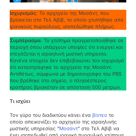
Ισχυρισμός
: Το αρχηγείο της Μοσάντ, που
βρίσκεται στο Τελ Αβίβ, το οποίο χτυπήθηκε από
ιρανικούς πυραύλους, ισοπεδώθηκε πλήρως.
Συμπέρασμα
: Το χτύπημα πραγματοποιήθηκε σε
περιοχή όπου υπάρχουν υποψίες ότι ενεργεί και
στεγάζεται η ισραηλινή μυστική υπηρεσία.
Κανένα στοιχείο δεν επιβεβαιώνει τον ισχυρισμό
ότι καταστράφηκε το αρχηγείο της Μοσάντ.
Αντιθέτως, σύμφωνα με δημοσιογράφο του PBS
που βρέθηκε στο σημείο, ο πλησιέστερος
κρατήρας βρισκόταν σε απόσταση 500 μέτρων.
Τι ισχύει
Τον γύρο του διαδικτύου κάνει ένα
βίντεο
το
οποίο απεικονίζει το αρχηγείο της ισραηλινής
μυστικής υπηρεσίας “
Μοσάντ
” στο Τελ Αβίβ να
έχει ισοπεδωθεί από ιρανικό πυραυλικό χτύπημα.