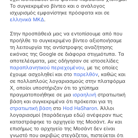
Το συγκεκριμένο βίντεο και ο ανάλογος
ισχυρισμός εμφανίστηκε πρόσφατα και σε
ελληνικά ΜΚΔ
.
Στην προσπάθειά μας να εντοπίσουμε από που
προήλθε το συγκεκριμένο βίντεο αξιοποιήσαμε
τη λειτουργία της αντίστροφης αναζήτησης
εικόνας της Google σε διάφορα στιγμιότυπα. Τα
αποτελέσματα, μας οδήγησαν σε ιστοσελίδες
παραπλανητικού περιεχομένου
, με τις οποίες
έχουμε ασχοληθεί και στο
παρελθόν
, καθώς και
σε πολλαπλούς λογαριασμούς στην πλατφόρμα
X, οποίοι υποστήριζαν ότι το χτύπημα
πραγματοποιήθηκε σε μια
ισραηλινή
στρατιωτική
βάση και συγκεκριμένα ότι πρόκειται για τη
στρατιωτική βάση
στο
Hod HaSharon
. Άλλοι
λογαριασμοί (παράδειγμα εδώ) ανέφεραν πως
καταστράφηκε το αρχηγείο της Μοσάντ. Αν και
επισήμως το αρχηγείο της Μοσάντ δεν είναι
γνωστό που ακριβώς στεγάζεται, πιστεύεται ότι