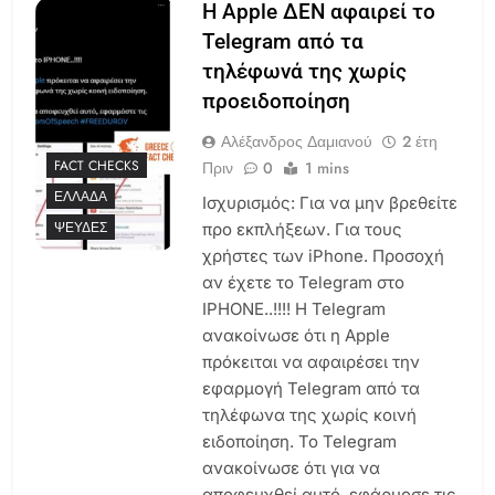
Η Apple ΔΕΝ αφαιρεί το
Telegram από τα
τηλέφωνά της χωρίς
προειδοποίηση
Αλέξανδρος Δαμιανού
2 έτη
FACT CHECKS
Πριν
0
1 mins
ΕΛΛΆΔΑ
Ισχυρισμός: Για να μην βρεθείτε
ΨΕΥΔΈΣ
προ εκπλήξεων. Για τους
χρήστες των iPhone. Προσοχή
αν έχετε το Telegram στο
IPHONE..!!!! Η Telegram
ανακοίνωσε ότι η Apple
πρόκειται να αφαιρέσει την
εφαρμογή Telegram από τα
τηλέφωνα της χωρίς κοινή
ειδοποίηση. Το Telegram
ανακοίνωσε ότι για να
αποφευχθεί αυτό, εφάρμοσε τις